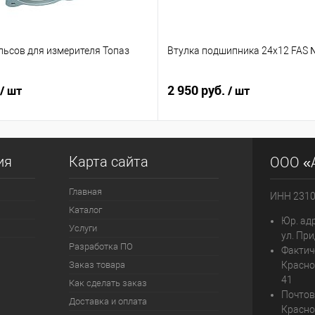
льсов для измерителя Топаз
Втулка подшипника 24х12 FAS 
2 950 руб.
/ шт
/ шт
ия
Карта сайта
ООО «
Главная
ИНН 231
Каталог
Юр. адр
Услуги
ул. При
Разработка ПО
Фактич
Заказ товара
Красно
41
Как сделать заказ
Почтов
Доставка и оплата
Красно