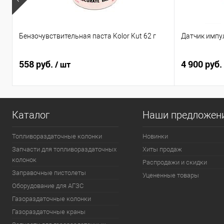
Бензочувствительная паста Kolor Kut 62 г
Датчик импу
558 руб.
4 900 руб.
/ шт
Каталог
Наши предложен
Топливораздаточные колонки
Новинки
Запчасти для топливораздаточных
Хиты продаж
колонок
Распродажи и скидки
Заправочные пистолеты
Уцененные товары
Оборудование для АГЗС
Газораздаточные колонки
Газораздаточные краны