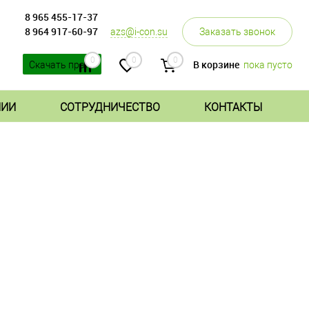
8 965 455-17-37
8 964 917-60-97
azs@i-con.su
Заказать звонок
0
0
0
В корзине
пока пусто
Скачать прайс
НИИ
СОТРУДНИЧЕСТВО
КОНТАКТЫ