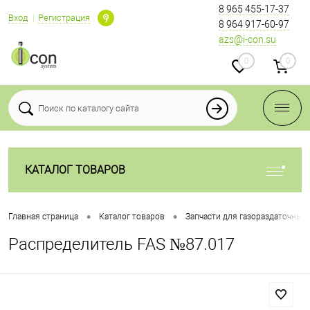
8 965 455-17-37
Вход
Регистрация
8 964 917-60-97
azs@i-con.su
0
0
КАТАЛОГ ТОВАРОВ
•
•
Главная страница
Каталог товаров
Запчасти для газораздаточных
Распределитель FAS №87.017