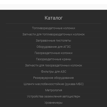
Каталог
Топливораздаточные колонки
Запчасти для топливораздаточных колонок
Заправочные пистолеты
Оборудование для АГЗС
Газораздаточные колонки
Газораздаточные краны
Запчасти для газораздаточных колонок
Фильтры для АЗС
Резервуарное оборудование
Шланги маслобензостойкие (рукава МБС)
Метрология
Устройства заземления автоцистерн
Уровнемеры