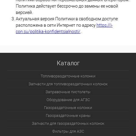
Политика действует бессрочно до замены ее новой
версией.
Актуальная версия Политики в свободном доступе
расположена в сети Интернет по адресу
https://i-
con.su/politika-konfidentsialnosti/
.
Каталог
Топливораздаточные колонки
Запчасти для топливораздаточных колонок
Заправочные пистолеты
Оборудование для АГЗС
Газораздаточные колонки
Газораздаточные краны
Запчасти для газораздаточных колонок
Фильтры для АЗС