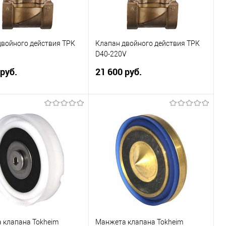
В избранное
В наличии
ь в 1 клик
Сравнить
ранное
Недоступно
двойного действия ТРК
Клапан двойного действия ТРК
D40-220V
 руб.
21 600 руб.
войного действия (КДД)
Клапан двойного действия (КДД)
 высокой
для ТРК высокой
дительности, может
производительности, может
вместим с другими ТРК
быть совместим с другими ТРК
онструкции. Ду = 40.
схожей конструкции. Ду = 40.
напряжение: 24 Вольт.
Рабочее напряжение:
Подписаться
Купить
ь в 1 клик
Сравнить
Купить в 1 клик
Сравнить
 клапана Tokheim
Манжета клапана Tokheim
ранное
Недоступно
В избранное
В наличии