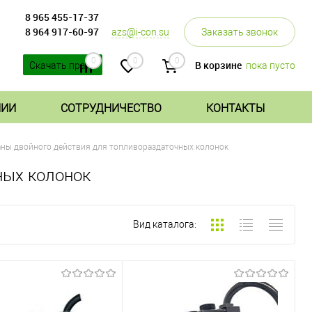
8 965 455-17-37
8 964 917-60-97
azs@i-con.su
Заказать звонок
0
0
0
В корзине
пока пусто
Скачать прайс
НИИ
СОТРУДНИЧЕСТВО
КОНТАКТЫ
ны двойного действия для топливораздаточных колонок
ных колонок
Вид каталога: