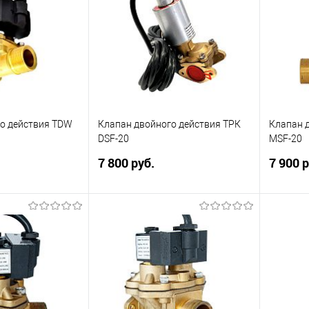
о действия TDW
Клапан двойного действия ТРК
Клапан 
DSF-20
MSF-20
7 800 руб.
7 900 
о действия TDW.
Клапан двойного действия (КДД)
Электро
для ТРК Шельф, может быть
клапа дл
совместим с другими ТРК схожей
DN20. Р
упить
конструкции. Ду = 19. Рабочее
Вольт.
напряжение: 220 Вольт.
ик
Сравнить
Купить
В наличии