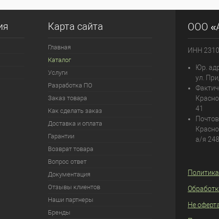
ия
Карта сайта
ООО «
Главная
ИНН 231
Каталог
Юр. адр
Услуги
ул. При
Разработка ПО
Фактич
Заказ товара
Красно
41
Как сделать заказ
Почтов
Доставка и оплата
Красно
Гарантии
а/я 24
Возврат товара
Вопрос ответ
Политика
Документация
Отзывы клиентов
Обработк
Наши партнеры
Не оферт
Бренды