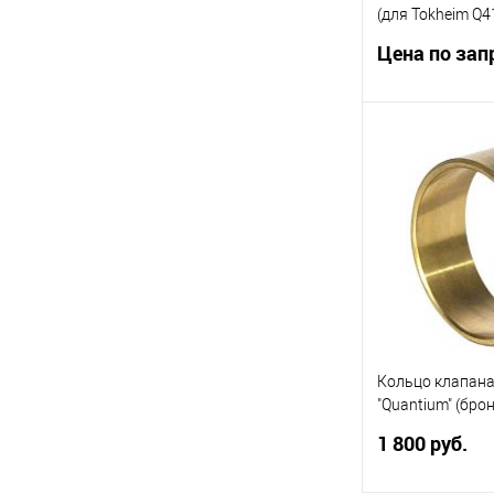
(для Tokheim Q4
Цена по зап
Электромагнит
клапан для ТРК
резьба DN20. Р
напряжение 24 
Запр
Купить в 1 кл
В избранное
Кольцо клапан
"Quantium" (бро
1 800 руб.