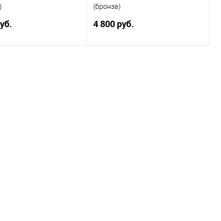
)
(бронза)
руб.
4 800 руб.
я часть
Запасная часть
магнитного клапана для
электромагнитного клапана для
eim. Материал
ТРК "Quantium". Материал
ения: пластик.
изготовления: бронза.
Подписаться
Купить
ь в 1 клик
Сравнить
Купить в 1 клик
Сравнить
ранное
Недоступно
В избранное
В наличии