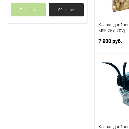
Показать
Сбросить
Клапан двойног
MSF-25 (220V)
7 900 руб.
Клапан двойног
ТРК. Диаметр п
DN25. Рабочее 
Вольт.
Под
Купить в 1 кл
В избранное
Клапан двойног