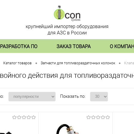
крупнейший импортер оборудования
для АЗС в России
РАЗРАБОТКА ПО
ЗАКАЗ ТОВАРА
О КОМПА
•
•
Каталог товаров
Запчасти для топливораздаточных колонок
Клапа
войного действия для топливораздаточ
о:
Показать по: