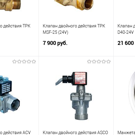
Купит
Купить в 1 клик
Сравнить
В изб
В избранное
В наличии
о действия ТРК
Клапан двойного действия ТРК
Клапан 
MSF-25 (24V)
D40-24V
7 900 руб.
21 600
о действия для
Клапан двойного действия для
Клапан д
одсоединения
ТРК. Диаметр подсоединения
для ТРК
напряжение 220
DN25. Рабочее напряжение 24 В.
произво
быть со
схожей к
Купить
Рабочее 
писаться
Купить в 1 клик
Сравнить
ик
Сравнить
В избранное
В наличии
Недоступно
Купит
о действия ACV
Клапан двойного действия ASCO
Манжета
В изб