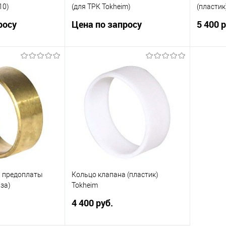
10)
(для ТРК Tokheim)
(пластик
росу
Цена по запросу
5 400 
ный соленоидный
Клапан двойного действия ASCO
Запасна
. Внутренняя
для ТРК Tokheim Q510 (JV427488-
электро
абочее
011), может быть совместим с
ТРК Tokh
Вольт.
другими ТРК схожей
изготовл
конструкции. Рабочее
напряжение: 220 Вольт.
осить цену
Купит
Запросить цену
ик
Сравнить
В изб
Недоступно
Купить в 1 клик
Сравнить
а предоплаты
Кольцо клапана (пластик)
В избранное
Недоступно
нза)
Tokheim
4 400 руб.