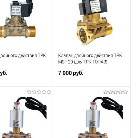
двойного действия ТРК
Клапан двойного действия ТРК
MSF-20 (для ТРК ТОПАЗ)
руб.
7 900 руб.
магнитный соленоидный
Электромагнитный соленоидный
я ТРК. Внешняя резьба
клапан MSF-20 для (ТРК) ТОПАЗ.
абочее напряжение 220
Купить
Подписаться
Купить в 1 клик
Сравнить