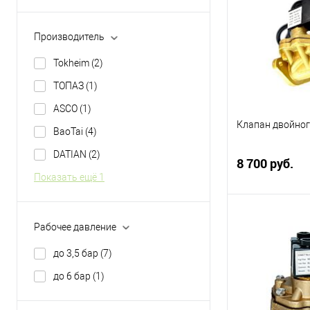
Производитель
Tokheim
(2)
ТОПАЗ
(1)
ASCO
(1)
Клапан двойног
BaoTai
(4)
DATIAN
(2)
8 700 руб.
Показать ещё 1
Клапан двойног
Рабочее давление
К
до 3,5 бар
(7)
Купить в 1 кл
до 6 бар
(1)
В избранное