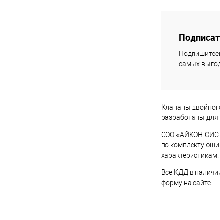
К
Подписать
Купить в 1 кл
Подпишитесь
В избранное
самых выгод
Клапаны двойног
разработаны для 
ООО «АЙКОН-СИСТЕ
по комплектующим
характеристикам.
Все КДД в наличи
форму на сайте.