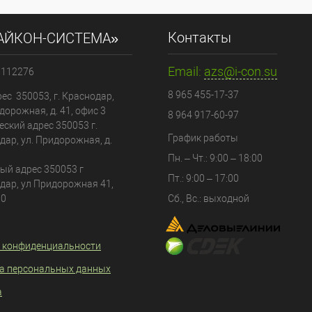
Контакты
АЙКОН-СИСТЕМА»
Email:
azs@i-con.su
0112276
8 965 455-17-37
ес 350053, г. Краснодар,
дорожная, д. 41, офис 3
8 964 917-60-97
еский адрес
350053
г.
График работы
дар
, ул.
Придорожная, д.
Пн. – Чт.: 9:00 – 18:00
ый адрес 350053 г
Пт.: 9:00 – 17:00
дар, ул Придорожная 41,
80
Сб., Вс.: выходной
 конфиденциальности
а персональных данных
а