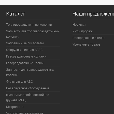
Каталог
Наши предложен
Топливораздаточные колонки
Новинки
Запчасти для топливораздаточных
Хиты продаж
колонок
Распродажи и скидки
Заправочные пистолеты
Уцененные товары
Оборудование для АГЗС
Газораздаточные колонки
Газораздаточные краны
Запчасти для газораздаточных
колонок
Фильтры для АЗС
Резервуарное оборудование
Шланги маслобензостойкие
(рукава МБС)
Метрология
Устройства заземления