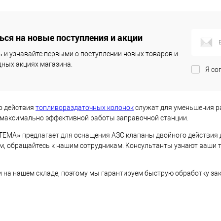
упить
Купить
ся на новые поступления и акции
ик
Сравнить
Купить в 1 клик
Сравнить
 и узнавайте первыми о поступлении новых товаров и
В наличии
В избранное
В наличии
ных акциях магазина.
Я со
о действия
топливораздаточных колонок
служат для уменьшения ра
максимально эффективной работы заправочной станции.
МА» предлагает для оснащения АЗС клапаны двойного действия д
, обращайтесь к нашим сотрудникам. Консультанты узнают ваши тр
и на нашем складе, поэтому мы гарантируем быструю обработку зака