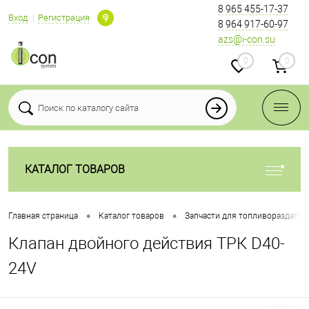
8 965 455-17-37
Вход
Регистрация
8 964 917-60-97
azs@i-con.su
0
0
КАТАЛОГ ТОВАРОВ
•
•
Главная страница
Каталог товаров
Запчасти для топливораздаточ
Клапан двойного действия ТРК D40-
24V