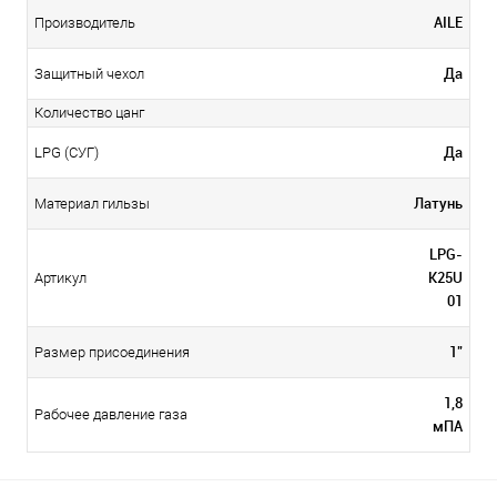
AILE
Производитель
Да
Защитный чехол
Количество цанг
Да
LPG (СУГ)
Латунь
Материал гильзы
LPG-
K25U
Артикул
01
1"
Размер присоединения
1,8
Рабочее давление газа
мПА