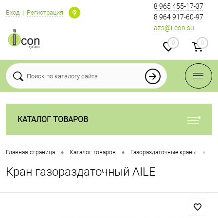
8 965 455-17-37
Вход
Регистрация
8 964 917-60-97
azs@i-con.su
0
0
КАТАЛОГ ТОВАРОВ
•
•
•
Главная страница
Каталог товаров
Газораздаточные краны
Кр
Кран газораздаточный AILE