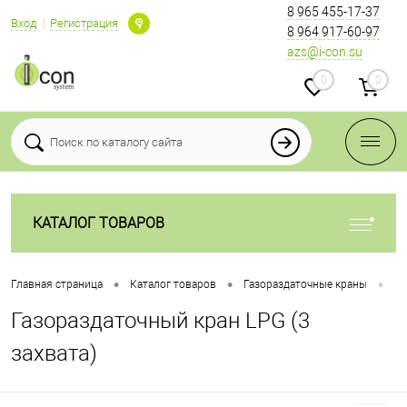
8 965 455-17-37
Вход
Регистрация
8 964 917-60-97
azs@i-con.su
0
0
КАТАЛОГ ТОВАРОВ
•
•
•
Главная страница
Каталог товаров
Газораздаточные краны
Га
Газораздаточный кран LPG (3
захвата)