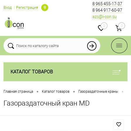
8 965 455-17-37
Вход
Регистрация
8 964 917-60-97
azs@i-con.su
0
0
КАТАЛОГ ТОВАРОВ
•
•
•
Главная страница
Каталог товаров
Газораздаточные краны
Га
Газораздаточный кран MD