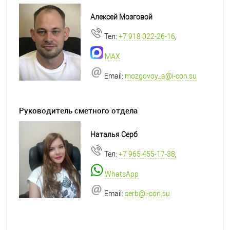
Алексей Мозговой
Тел:
+7 918 022-26-16
,
MAX
Email:
mozgovoy_a@i-con.su
Руководитель сметного отдела
Наталья Серб
Тел:
+7 965 455-17-38
,
WhatsApp
Email:
serb@i-con.su