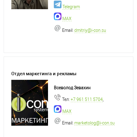
Telegram
MAX
Email:
dmitriy@i-con.su
Отдел маркетинга и рекламы
Всеволод Зевахин
Тел:
+7 961 511 5704
,
MAX
Email:
marketolog@i-con.su