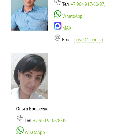
Тел:
+7 964 917-60-97
,
WhatsApp
MAX
Email:
pavel@i-con.su
Ольга Ерофеева
Тел:
+7 964 910-78-42
,
WhatsApp