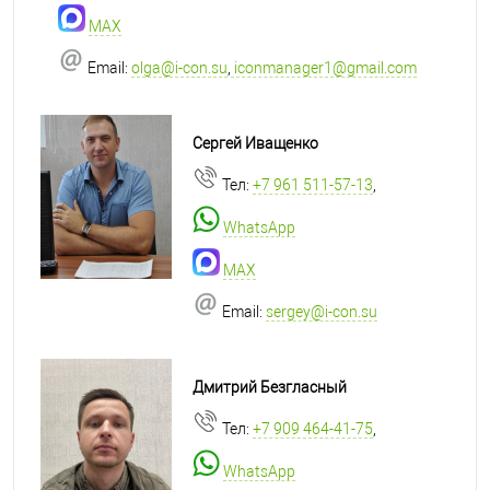
MAX
Email:
olga@i-con.su
,
iconmanager1@gmail.com
Сергей Иващенко
Тел:
+7 961 511-57-13
,
WhatsApp
MAX
Email:
sergey@i-con.su
Дмитрий Безгласный
Тел:
+7 909 464-41-75
,
WhatsApp