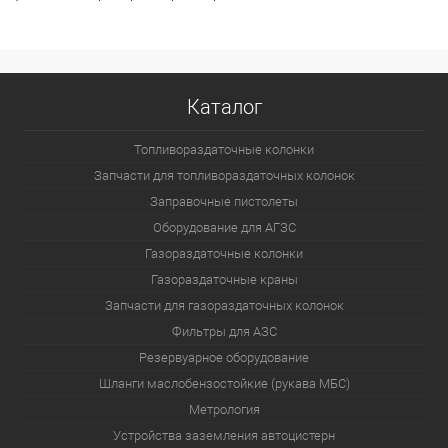
Каталог
Топливораздаточные колонки
Запчасти для топливораздаточных колонок
Заправочные пистолеты
Оборудование для АГЗС
Газораздаточные колонки
Газораздаточные краны
Запчасти для газораздаточных колонок
Фильтры для АЗС
Резервуарное оборудование
Шланги маслобензостойкие (рукава МБС)
Метрология
Устройства заземления автоцистерн