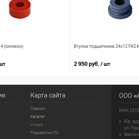
4 (силикон)
Втулка подшипника 24х12 FAS 
2 950 руб.
 шт
/ шт
ия
Карта сайта
ООО «
Главная
ИНН 231
Каталог
Юр. адр
Услуги
ул. При
Разработка ПО
Фактич