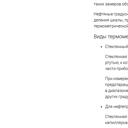
таких замеров об
Нефтяные градусн
деления шкалы, п
термометрической
Виды термоме
Стеклянный
Стеклянная 
ртутью, к к
части прибо
При измере
предотвраще
в диапазоне
других град
Для нефтеп
Стеклянная 
капиллярная