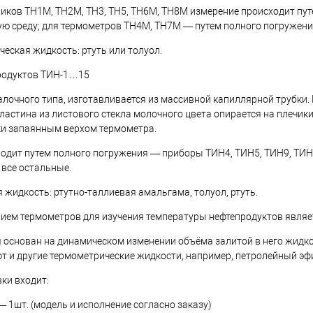
иков ТН1М, ТН2М, ТН3, ТН5, ТН6М, ТН8М измерение происходит пут
ую среду; для термометров ТН4М, ТН7М — путем полного погружени
еская жидкость: ртуть или толуол.
родуктов ТИН-1…15
лочного типа, изготавливается из массивной капиллярной трубки.
астина из листового стекла молочного цвета опирается на плечики
ки запаянным верхом термометра.
одит путем полного погружения — приборы ТИН4, ТИН5, ТИН9, ТИН8
 все остальные.
 жидкость: ртутно-таллиевая амальгама, толуол, ртуть.
ем термометров для изучения температуры нефтепродуктов являетс
основан на динамическом изменении объёма залитой в него жидкости
т и другие термометрические жидкости, например, петролейный эф
ки входит:
 1шт. (модель и исполнение согласно заказу)