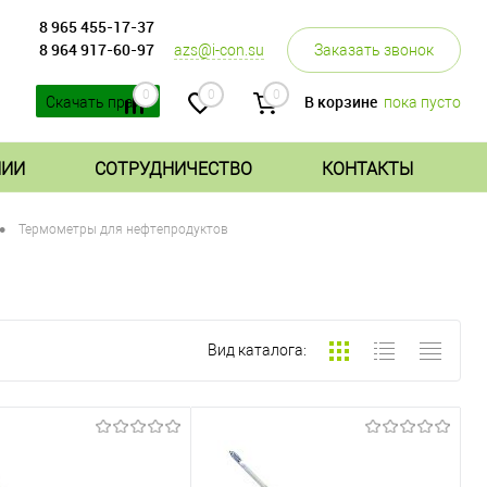
8 965 455-17-37
8 964 917-60-97
azs@i-con.su
Заказать звонок
0
0
0
В корзине
пока пусто
Скачать прайс
НИИ
СОТРУДНИЧЕСТВО
КОНТАКТЫ
•
Термометры для нефтепродуктов
Вид каталога: