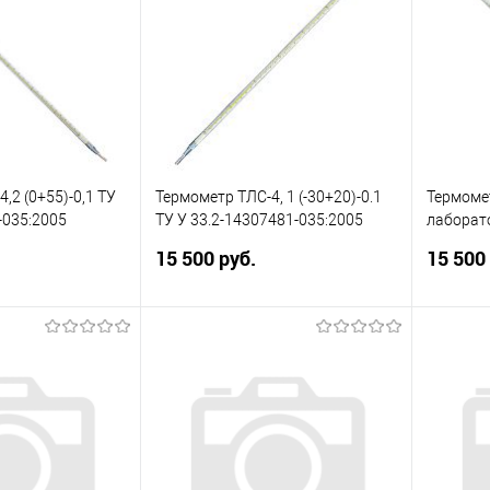
,2 (0+55)-0,1 ТУ
Термометр ТЛС-4, 1 (-30+20)-0.1
Термоме
-035:2005
ТУ У 33.2-14307481-035:2005
лаборат
№2 (0+55
15 500 руб.
15 500
утный. Диапазон
Стеклянный, ртутный. Диапазон
Стеклянн
С до +55 °С. Цена
измерения от -30°С до +20 °С.
измерени
Цена деления 1°.
деления 
писаться
Подписаться
ик
Сравнить
Купить в 1 клик
Сравнить
Купит