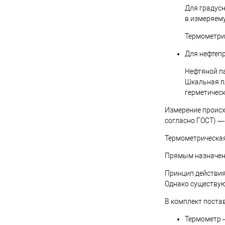
Для градусн
в измеряем
Термометрич
Для нефтеп
Нефтяной па
Шкальная пл
герметичес
Измерение происх
согласно ГОСТ) —
Термометрическая
Прямым назначени
Принцип действия 
Однако существую
В комплект постав
Термометр —