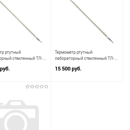
тр ртутный
Термометр ртутный
орный стеклянный ТЛ-4
лабораторный стеклянный ТЛ-4
) Россия
№1 (-30+20) Россия
 руб.
15 500 руб.
ый, ртутный. Диапазон
Стеклянный, ртутный. Диапазон
я 0\+55 °С. Цена
измерения -30\+20 °С. Цена
0,1°С.
деления 0,1°С. В футляре.
Подписаться
Подписаться
ь в 1 клик
Сравнить
Купить в 1 клик
Сравнить