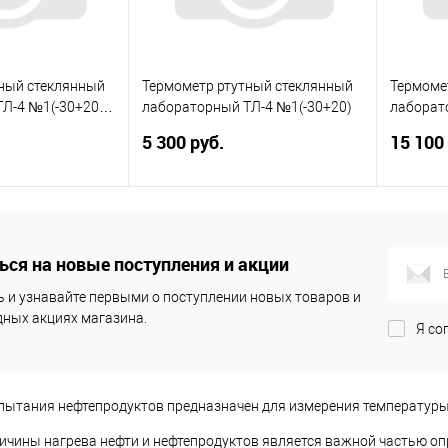
Недоступно
В избранное
Недоступно
В изб
ный стеклянный
Термометр ртутный стеклянный
Термоме
Л-4 №1(-30+20) с
лабораторный ТЛ-4 №1(-30+20)
лаборат
№2 (0+55
5 300 руб.
15 100
упить
Подписаться
ся на новые поступления и акции
ик
Сравнить
Купить в 1 клик
Сравнить
Купит
 и узнавайте первыми о поступлении новых товаров и
В наличии
В избранное
Недоступно
В изб
ных акциях магазина.
Я со
пытания нефтепродуктов предназначен для измерения температуры 
ичины нагрева нефти и нефтепродуктов является важной частью оп