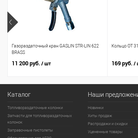
Газораздаточный кран GASLIN STR-LIN 622
Кольцо ОТ 31
BRASS
11 200 руб.
169 руб.
/ шт
/
Каталог
Наши предложен
Топливораздаточные колонки
Новинки
Запчасти для топливораздаточных
Хиты продаж
колонок
Распродажи и скидки
Заправочные пистолеты
Уцененные товары