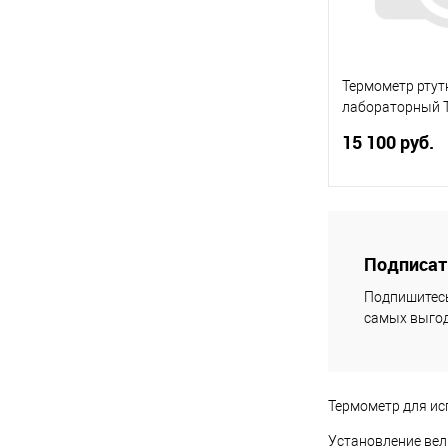
В избранное
Термометр ртут
лабораторный Т
поверкой
15 100 руб.
К
Подписать
Купить в 1 кл
Подпишитесь
В избранное
самых выгод
Термометр для ис
Установление вел