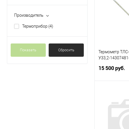
Производитель
Термоприбор
(4)
Показать
Сбросить
Термометр ТЛС-4
У33,2-14307481
15 500 руб.
Стеклянный, рт
измерения от 0°
деления 1°.
Под
Купить в 1 кл