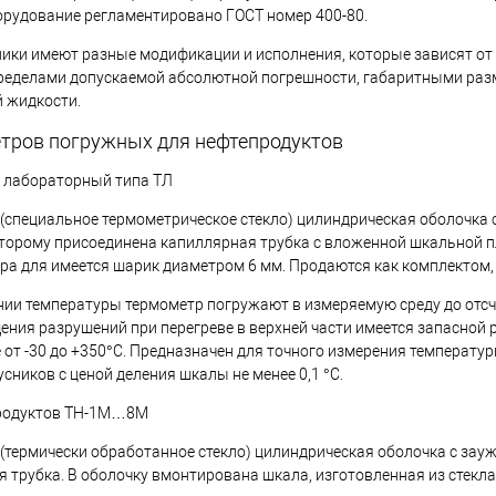
орудование регламентировано ГОСТ номер 400-80.
ики имеют разные модификации и исполнения, которые зависят от 
ределами допускаемой абсолютной погрешности, габаритными разм
 жидкости.
тров погружных для нефтепродуктов
 лабораторный типа ТЛ
(специальное термометрическое стекло) цилиндрическая оболочка
оторому присоединена капиллярная трубка с вложенной шкальной п
ра для имеется шарик диаметром 6 мм. Продаются как комплектом, 
нии температуры термометр погружают в измеряемую среду до отсч
ния разрушений при перегреве в верхней части имеется запасной р
 от -30 до +350°С. Предназначен для точного измерения температур
усников с ценой деления шкалы не менее 0,1 °С.
родуктов ТН-1М…8М
(термически обработанное стекло) цилиндрическая оболочка с зау
 трубка. В оболочку вмонтирована шкала, изготовленная из стекла