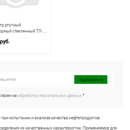
ранное
Недоступно
В избранное
Недоступно
тр ртутный
орный стеклянный ТЛ-4
) с поверкой
 руб.
Купить
ь в 1 клик
Сравнить
Подписаться
ранное
В наличии
гласен на
обработку персональных данных.
*
при испытании и анализе качества нефтепродуктов.
ределения их качественных характеристик. Применяемое для