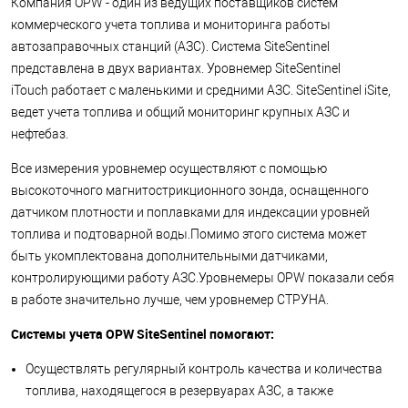
Компания OPW - один из ведущих поставщиков систем
коммерческого учета топлива и мониторинга работы
автозаправочных станций (АЗС). Система SiteSentinel
представлена в двух вариантах. Уровнемер SiteSentinel
iTouch работает с маленькими и средними АЗС. SiteSentinel iSite,
ведет учета топлива и общий мониторинг крупных АЗС и
нефтебаз.
Все измерения уровнемер осуществляют с помощью
высокоточного магнитострикционного зонда, оснащенного
датчиком плотности и поплавками для индексации уровней
топлива и подтоварной воды.Помимо этого система может
быть укомплектована дополнительными датчиками,
контролирующими работу АЗС.Уровнемеры OPW показали себя
в работе значительно лучше, чем уровнемер СТРУНА.
Системы учета OPW SiteSentinel помогают:
Осуществлять регулярный контроль качества и количества
топлива, находящегося в резервуарах АЗС, а также