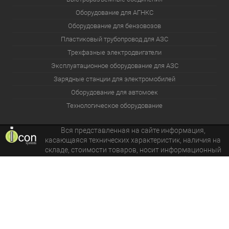
Оборудование для АГНКС
Оборудование для бензовозов
Пластиковый трубопровод для АЗС
Трехфазные электродвигатели
Эксплуатационное оборудование для АЗС
Зарядные станции для электромобилей
Оборудование для автомоек
Технологическое оборудование
Вся представленная на сайте информация,
касающаяся технических характеристик, наличия на
складе, стоимости товаров, носит информационный
характер и ни при каких условиях не является публичной
офертой.
Copyright 2005-2026 © i-con.su - интернет-магазин оборудования
для автозаправок, АГЗС, АГНКС и нефтебаз. Все права
защищены.