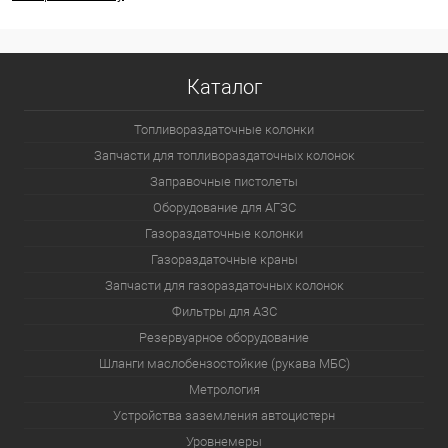
Каталог
Топливораздаточные колонки
Запчасти для топливораздаточных колонок
Заправочные пистолеты
Оборудование для АГЗС
Газораздаточные колонки
Газораздаточные краны
Запчасти для газораздаточных колонок
Фильтры для АЗС
Резервуарное оборудование
Шланги маслобензостойкие (рукава МБС)
Метрология
Устройства заземления автоцистерн
Уровнемеры