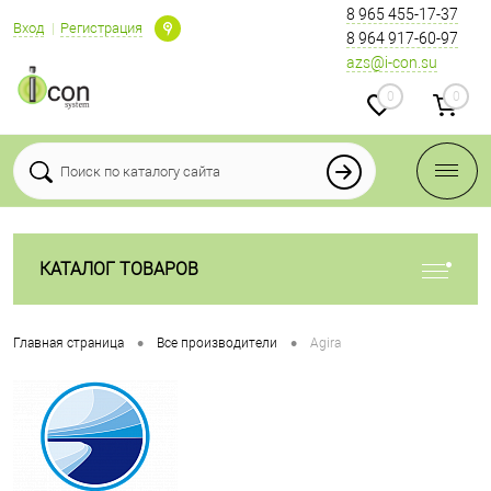
8 965 455-17-37
Вход
Регистрация
8 964 917-60-97
azs@i-con.su
0
0
КАТАЛОГ ТОВАРОВ
•
•
Главная страница
Все производители
Agira