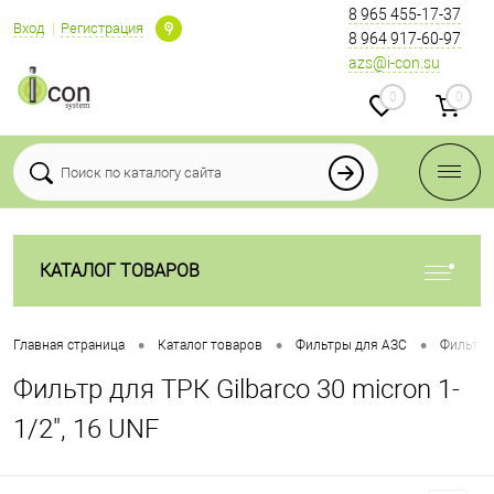
8 965 455-17-37
Вход
Регистрация
8 964 917-60-97
azs@i-con.su
0
0
КАТАЛОГ ТОВАРОВ
•
•
•
Главная страница
Каталог товаров
Фильтры для АЗС
Фильтры
Фильтр для ТРК Gilbarco 30 micron 1-
1/2", 16 UNF