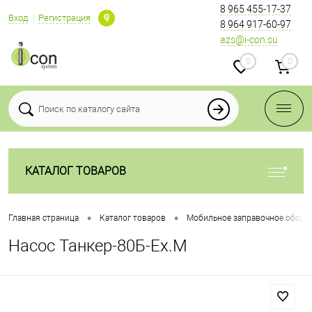
8 965 455-17-37
Вход
Регистрация
8 964 917-60-97
azs@i-con.su
0
0
КАТАЛОГ ТОВАРОВ
•
•
Главная страница
Каталог товаров
Мобильное заправочное обору
Насос Танкер-80Б-Ex.М