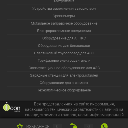
Метрология
Устройства заземления автоцистерн
Уровнемеры
Мобильное заправочное оборудование
Быстроразъемные соединения
Оборудование для АГНКС
Оборудование для бензовозов
Пластиковый трубопровод для АЗС
Трехфазные электродвигатели
Эксплуатационное оборудование для АЗС
Зарядные станции для электромобилей
Оборудование для автомоек
Технологическое оборудование
Вся представленная на сайте информация,
касающаяся технических характеристик, наличия на
складе, стоимости товаров, носит информационный
характер и ни при каких условиях не является публичной
офертой.
ИЗБРАННОЕ
0
0