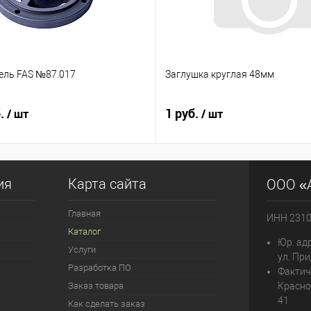
ель FAS №87.017
Заглушка круглая 48мм
б.
1 руб.
/ шт
/ шт
ия
Карта сайта
ООО «
Главная
ИНН 231
Каталог
Юр. адр
Услуги
ул. При
Разработка ПО
Фактич
Заказ товара
Красно
41
Как сделать заказ