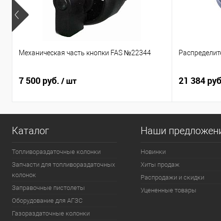
Механическая часть кнопки FAS №22344
Распределит
7 500 руб.
21 384 ру
/ шт
Каталог
Наши предложен
Топливораздаточные колонки
Новинки
Запчасти для топливораздаточных
Хиты продаж
колонок
Распродажи и скидки
Заправочные пистолеты
Уцененные товары
Оборудование для АГЗС
Газораздаточные колонки