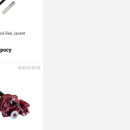
ой Red Jacket
просу
t с телескопической
стью 1.5л.с.
ность до 300 л\мин.
261-415см.
росить цену
лик
Сравнить
Недоступно