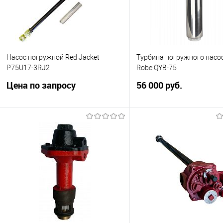
Насос погружной Red Jacket
Турбина погружного насос
P75U17-3RJ2
Robe QYB-75
Цена по запросу
56 000 руб.
Погружной турбинный Насос Red
Турбина погружного насос
Jacket P 75U17-3RJ2 мощностью
Robe QYB-75. Полный ана
0,75 л./с. с установочным
турбины погружного насо
комплектом. Производительность
Jacket (установка на шта
при 10 PSI (7 бар) - 200 л/мин.
место). Мощность 0,75
Подписатьс
Запросить цену
Купить в 1 клик
Сра
Купить в 1 клик
Сравнить