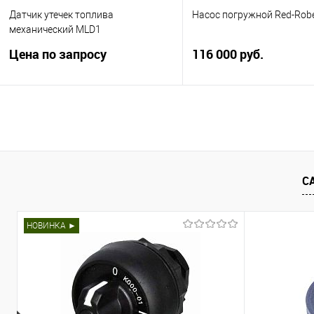
В избранное
Нед
В избранное
Недоступно
Датчик утечек топлива
Насос погружной Red-Rob
механический MLD1
Цена по запросу
116 000 руб.
Точность проверки на утечку 11,4
Аналог Red Jacket P75U17
л/ч
мощностью 0,75 л./с. с
установочным комплекто
Сертификат ТР ТС ◘В упак
Запросить цену
Купить
С
Купить в 1 клик
Сравнить
Купить в 1 клик
Сра
В избранное
Недоступно
НОВИНКА ►
В избранное
В н