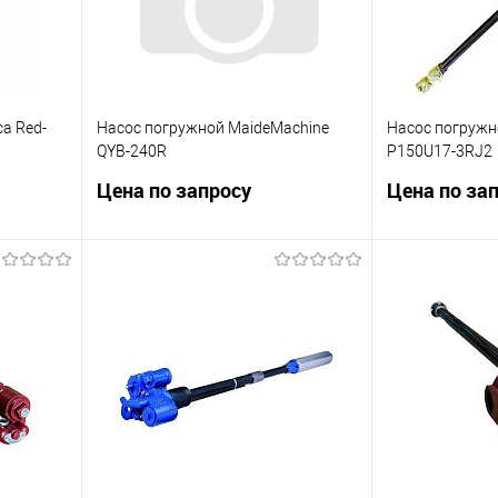
а Red-
Насос погружной MaideMachine
Насос погружн
QYB-240R
P150U17-3RJ2
Цена по запросу
Цена по за
а Red-
Аналог Red Jacket
Насос red jacke
лог
штангой мощно
са Red
Производитель
тное
Длина насоса 
Запросить цену
Купить в 1 клик
Сравнить
Зап
я
В избранное
Недоступно
Купить в 1 к
внить
В избранное