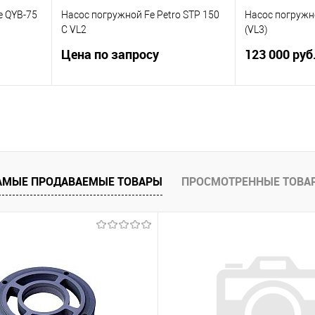
оступно
e QYB-75
Насос погружной Fe Petro STP 150
Насос погружн
C VL2
(VL3)
Цена по запросу
123 000 руб
-3RJ2
Погружной турбинный насос STP
Аналог Red Jac
150 C VL2 без установочного
телескопическ
м.
комплекта. Мощность - 1.5 л.с.
Мощность 1.5л
овке
Длина - 226-386 см.
Производительность 360 л/мин.
П
АМЫЕ ПРОДАВАЕМЫЕ ТОВАРЫ
ПРОСМОТРЕННЫЕ ТОВА
Купить в 1 к
Запросить цену
внить
В избранное
аличии
Купить в 1 клик
Сравнить
В избранное
Недоступно