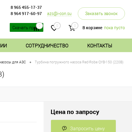
8 965 455-17-37
8 964 917-60-97
azs@i-con.su
Заказать звонок
0
0
0
В корзине
пока пусто
Скачать прайс
НИИ
СОТРУДНИЧЕСТВО
КОНТАКТЫ
•
насосы для АЗС
Турбина погружного насоса Red-Robe QYB-150 (220В)
В)
Цена по запросу
Запросить цену