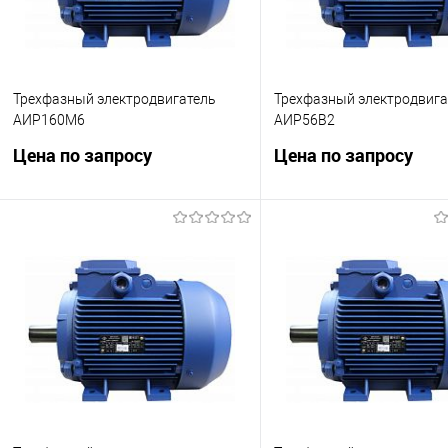
Трехфазный электродвигатель
Трехфазный электродвига
АИР160М6
АИР56В2
Цена по запросу
Цена по запросу
Частота вращения 970 об/мин
Частота вращения 2700 о
Запросить цену
Запросить це
Купить в 1 клик
Сравнить
Купить в 1 клик
Сра
В избранное
Недоступно
В избранное
Нед