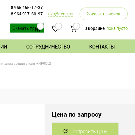
8 965 455-17-37
8 964 917-60-97
azs@i-con.su
Заказать звонок
0
0
0
В корзине
пока пусто
Скачать прайс
НИИ
СОТРУДНИЧЕСТВО
КОНТАКТЫ
ый электродвигатель АИР90L2
Цена по запросу
Запросить цену