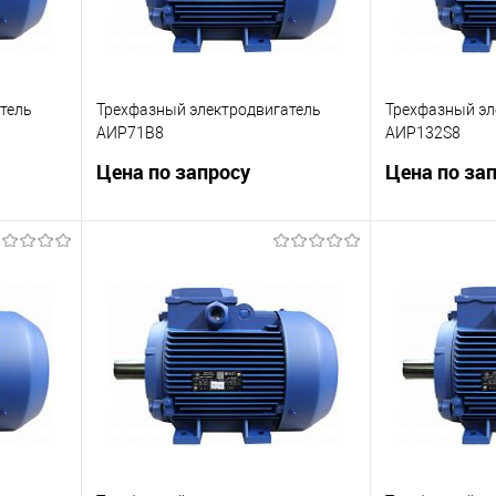
тель
Трехфазный электродвигатель
Трехфазный эл
АИР71В8
АИР132S8
Цена по запросу
Цена по за
б/мин
Частота вращения 690 об/мин
Частота враще
ну
Запросить цену
Зап
внить
Купить в 1 клик
Сравнить
Купить в 1 к
оступно
В избранное
Недоступно
В избранное