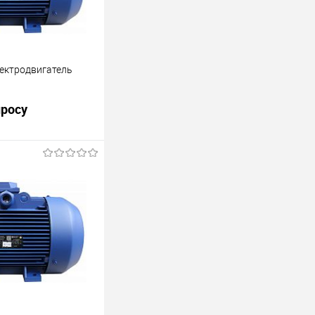
ектродвигатель
просу
ния 710 об/мин
росить цену
лик
Сравнить
Недоступно