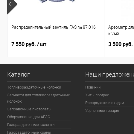
Распределительный вентиль FAS № 87.016
Ареометр дл
кг/м3
7 550 руб.
3 500 руб.
/ шт
Каталог
Наши предложен
Топливораздаточные колонки
Новинки
Запчасти для топливораздаточных
Хиты продаж
колонок
Распродажи и скидки
Заправочные пистолеты
Уцененные товары
Оборудование для АГЗС
Газораздаточные колонки
Газораздаточные краны