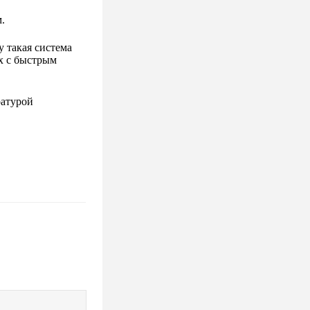
.
у такая система
ах с быстрым
ратурой