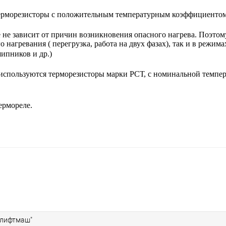
терморезисторы с положительным температурным коэффициентом
е не зависит от причин возникновения опасного нагрева. Поэтом
 нагревания ( перегрузка, работа на двух фазах), так и в режим
шипников и др.)
 используются терморезисторы марки РСТ, с номинальной темпе
ермореле.
влифтмаш"