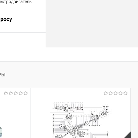
ектродвигатель
просу
ния 1460 об/мин
росить цену
лик
Сравнить
РЫ
Недоступно