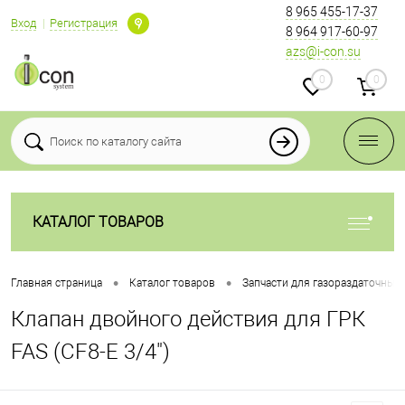
8 965 455-17-37
Вход
Регистрация
8 964 917-60-97
azs@i-con.su
0
0
КАТАЛОГ ТОВАРОВ
•
•
Главная страница
Каталог товаров
Запчасти для газораздаточных
Клапан двойного действия для ГРК
FAS (CF8-E 3/4")