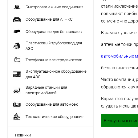
стали исключение
Быстроразъемные соединения
повышают прибыль
Оборудование для АГНКС
сегменте «по доро
Оборудование для бензовозов
В рамках увеличе
Пластиковый трубопровод для
аптечные точки п
АЗС
автомобильные м
Трехфазные электродвигатели
бесплатные серви
Эксплуатационное оборудование
для АЗС
Часто компании, 
обращаются к аут
Зарядные станции для
электромобилей
Вариантов получе
Оборудование для автомоек
слушать и слышат
Технологическое оборудование
Вернуться к спи
Новинки