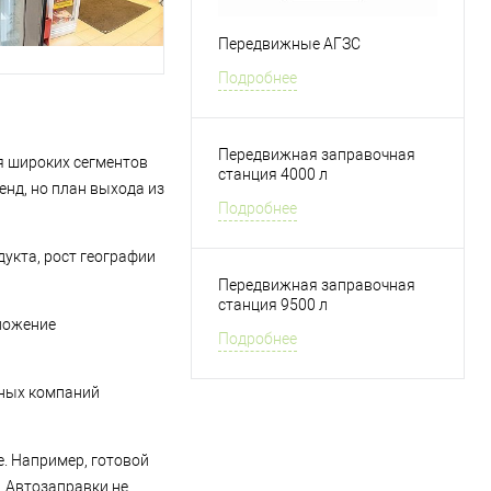
Передвижные АГЗС
Подробнее
Передвижная заправочная
я широких сегментов
станция 4000 л
нд, но план выхода из
Подробнее
укта, рост географии
Передвижная заправочная
станция 9500 л
дложение
Подробнее
вных компаний
. Например, готовой
. Автозаправки не