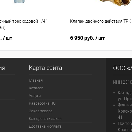
чный трех ходовой 1/4"
Клапан двойного действия ТРК 
ан)
б.
6 950 руб.
/ шт
/ шт
ия
Карта сайта
ООО «
Главная
ИНН 231
Каталог
Юр. адр
Услуги
ул. При
Разработка ПО
Фактич
Заказ товара
Красно
41
Как сделать заказ
Почтов
Доставка и оплата
Красно