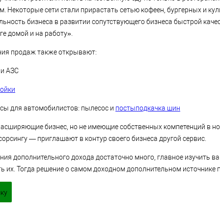
м. Некоторые сети стали прирастать сетью кофеен, бургерных и ку
ность бизнеса в развитии сопутствующего бизнеса быстрой каче
ге домой и на работу».
ния продаж также открывают:
ри АЗС
ойки
сы для автомобилистов: пылесос и
постыподкачка шин
расширяющие бизнес, но не имеющие собственных компетенций в н
сорсингу — приглашают в контур своего бизнеса другой сервис.
ния дополнительного дохода достаточно много, главное изучить ва
ь их. Тогда решение о самом доходном дополнительном источнике п
ску