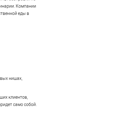
линарии. Компании
ственной еды в
овых нишах,
ших клиентов,
ридет само собой.