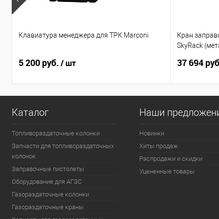
Клавиатура менеджера для ТРК Marconi
Кран заправо
SkyRack (мет
5 200 руб.
37 694 ру
/ шт
Каталог
Наши предложен
Топливораздаточные колонки
Новинки
Запчасти для топливораздаточных
Хиты продаж
колонок
Распродажи и скидки
Заправочные пистолеты
Уцененные товары
Оборудование для АГЗС
Газораздаточные колонки
Газораздаточные краны