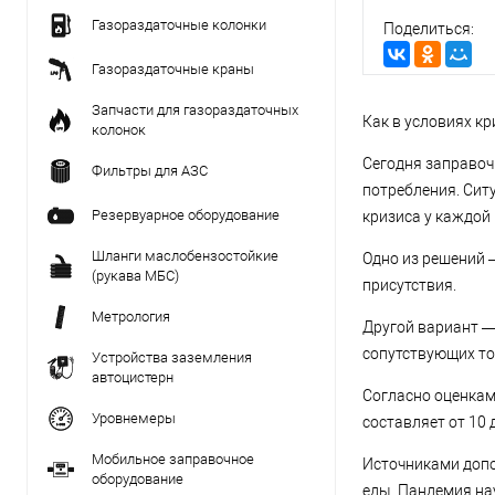
Газораздаточные колонки
Газораздаточные краны
Запчасти для газораздаточных
Как в условиях к
колонок
Сегодня заправоч
Фильтры для АЗС
потребления. Сит
Резервуарное оборудование
кризиса у каждой
Шланги маслобензостойкие
Одно из решений 
(рукава МБС)
присутствия.
Метрология
Другой вариант —
сопутствующих то
Устройства заземления
автоцистерн
Согласно оценкам
Уровнемеры
составляет от 10 
Мобильное заправочное
Источниками допо
оборудование
еды. Пандемия на