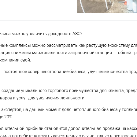
ризиса можно увеличить доходность АЗС?
ные комплексы можно рассматривать как растущую экосистему дл
уация снижения маржинальности заправочной станции — общий тре
 компании свой.
— постоянное совершенствование бизнеса, улучшение качества прод
 создание уникального торгового преимущества для клиента, пре
варов и услуг для увеличения лояльности.
 экспертов, на данный момент доля нетопливного бизнеса у топли
до 20%.
лнительной прибыли становится дополнительная продажа на кассе
учила потребителя искать качественную еду не только в ресторанах