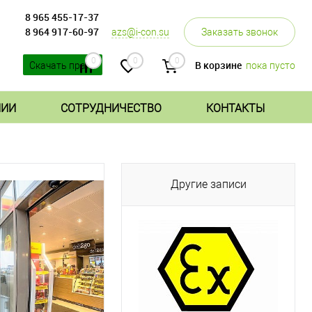
8 965 455-17-37
8 964 917-60-97
azs@i-con.su
Заказать звонок
0
0
0
В корзине
пока пусто
Скачать прайс
НИИ
СОТРУДНИЧЕСТВО
КОНТАКТЫ
Другие записи