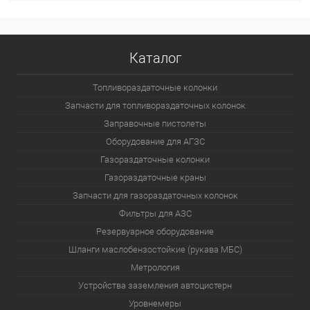
Каталог
Топливораздаточные колонки
Запчасти для топливораздаточных колонок
Заправочные пистолеты
Оборудование для АГЗС
Газораздаточные колонки
Газораздаточные краны
Запчасти для газораздаточных колонок
Фильтры для АЗС
Резервуарное оборудование
Шланги маслобензостойкие (рукава МБС)
Метрология
Устройства заземления автоцистерн
Уровнемеры