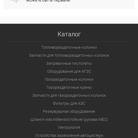
можете быть первым!
Каталог
Топливораздаточные колонки
Запчасти для топливораздаточных колонок
Заправочные пистолеты
Оборудование для АГЗС
Газораздаточные колонки
Газораздаточные краны
Запчасти для газораздаточных колонок
Фильтры для АЗС
Резервуарное оборудование
Шланги маслобензостойкие (рукава МБС)
Метрология
Устройства заземления автоцистерн