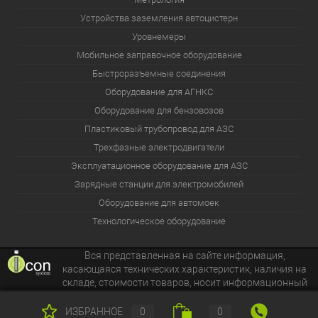
Устройства заземления автоцистерн
Уровнемеры
Мобильное заправочное оборудование
Быстроразъемные соединения
Оборудование для АГНКС
Оборудование для бензовозов
Пластиковый трубопровод для АЗС
Трехфазные электродвигатели
Эксплуатационное оборудование для АЗС
Зарядные станции для электромобилей
Оборудование для автомоек
Технологическое оборудование
Вся представленная на сайте информация,
касающаяся технических характеристик, наличия на
складе, стоимости товаров, носит информационный
характер и ни при каких условиях не является публичной
офертой.
ИЗБРАННОЕ
0
0