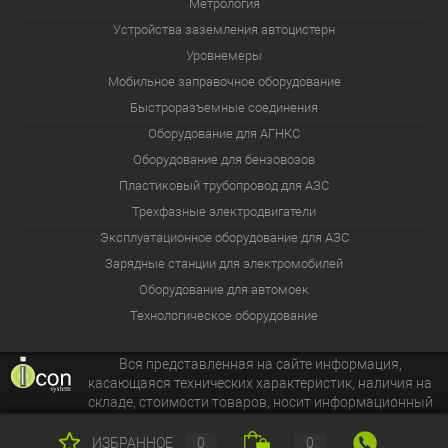
Метрология
Устройства заземления автоцистерн
Уровнемеры
Мобильное заправочное оборудование
Быстроразъемные соединения
Оборудование для АГНКС
Оборудование для бензовозов
Пластиковый трубопровод для АЗС
Трехфазные электродвигатели
Эксплуатационное оборудование для АЗС
Зарядные станции для электромобилей
Оборудование для автомоек
Технологическое оборудование
Вся представленная на сайте информация,
касающаяся технических характеристик, наличия на
складе, стоимости товаров, носит информационный
характер и ни при каких условиях не является публичной
офертой.
ИЗБРАННОЕ
0
0