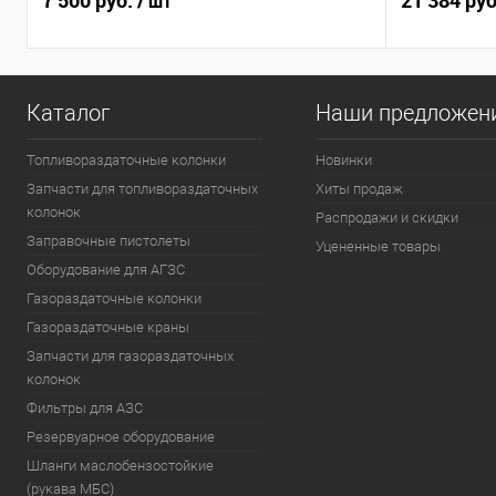
7 500 руб.
21 384 ру
/ шт
Каталог
Наши предложен
Топливораздаточные колонки
Новинки
Запчасти для топливораздаточных
Хиты продаж
колонок
Распродажи и скидки
Заправочные пистолеты
Уцененные товары
Оборудование для АГЗС
Газораздаточные колонки
Газораздаточные краны
Запчасти для газораздаточных
колонок
Фильтры для АЗС
Резервуарное оборудование
Шланги маслобензостойкие
(рукава МБС)