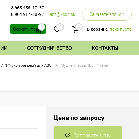
8 965 455-17-37
8 964 917-60-97
azs@i-con.su
Заказать звонок
0
0
0
В корзине
пока пусто
Скачать прайс
НИИ
СОТРУДНИЧЕСТВО
КОНТАКТЫ
•
API ("сухой разъем") для АЗС
Муфта отвода ПВС 4" мама
Цена по запросу
Запросить цену