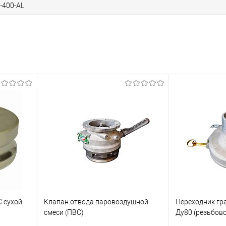
-400-AL
С сухой
Клапан отвода паровоздушной
Переходник гр
смеси (ПВС)
Ду80 (резьбово