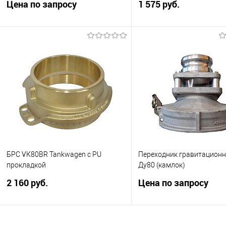
Цена по запросу
1 575 руб.
Номинальный диаметр - 4” или
Система типа Camlock Заг
DN100; Контактная часть - Фланец
муфте быстроразъемной.
4” TTMA;
Материал корпуса:
горячештампованный лёг
алюминиевый сплав
Запросить цену
Купить
Купить в 1 клик
Сравнить
Купить в 1 клик
Сра
В избранное
Недоступно
В избранное
В н
БРС VК80BR Tankwagen с PU
Переходник гравитационн
прокладкой
Ду80 (камлок)
2 160 руб.
Цена по запросу
Для системы типа Tankwagen (TW,
Быстроразъемное соедин
DIN 28450).
бензовозов.