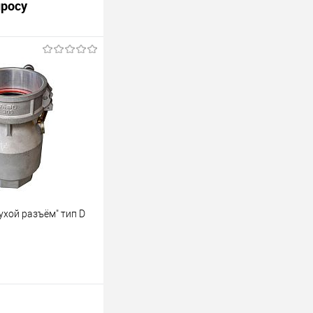
просу
ные соединения для
росить цену
лик
Сравнить
Недоступно
ухой разъём" тип D
ухой разъём" тип D