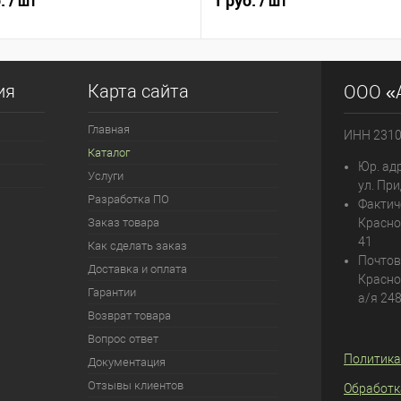
б.
1 руб.
/ шт
/ шт
ия
Карта сайта
ООО «
Главная
ИНН 231
Каталог
Юр. адр
Услуги
ул. При
Разработка ПО
Фактич
Заказ товара
Красно
41
Как сделать заказ
Почтов
Доставка и оплата
Красно
Гарантии
а/я 24
Возврат товара
Вопрос ответ
Политика
Документация
Отзывы клиентов
Обработк