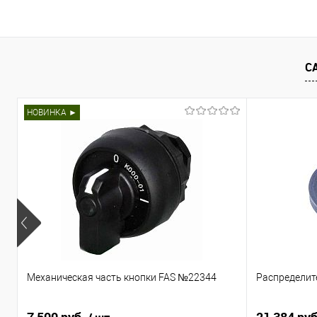
Купить
Запросить це
С
Купить в 1 клик
Сравнить
Купить в 1 клик
Сра
В избранное
В наличии
В избранное
Нед
НОВИНКА ►
Механическая часть кнопки FAS №22344
Распределит