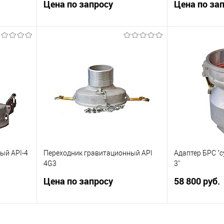
Цена по запросу
Цена по за
лушка к
Клапан паровозврата
Быстроразъем
бензовоза.
кий
Запросить цену
Зап
Купить в 1 клик
Сравнить
Купить в 1 к
В избранное
Недоступно
В избранное
внить
аличии
ый API-4
Переходник гравитационный API
Адаптер БРС "с
4G3
3"
Цена по запросу
58 800 руб.
ение для
Размер внешней резьбы ("папа") 3
Адаптер БРС "с
дюйма. Камлок-папа под рукав.
3"