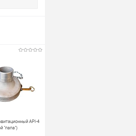
авитационный API-4
й "папа")