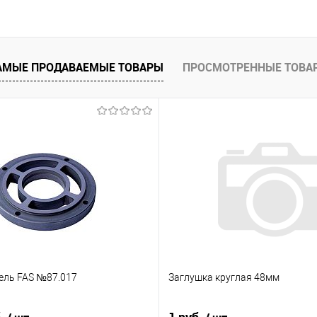
ну
Запросить цену
АМЫЕ ПРОДАВАЕМЫЕ ТОВАРЫ
ПРОСМОТРЕННЫЕ ТОВА
Купить в 1 к
внить
Купить в 1 клик
Сравнить
В избранное
оступно
В избранное
Недоступно
ель FAS №87.017
Заглушка круглая 48мм