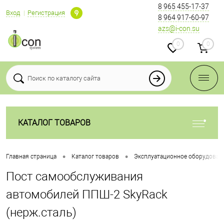
8 965 455-17-37
Вход
Регистрация
8 964 917-60-97
azs@i-con.su
0
0
КАТАЛОГ ТОВАРОВ
•
•
Главная страница
Каталог товаров
Эксплуатационное оборудован
Пост самообслуживания
автомобилей ППШ-2 SkyRack
(нерж.сталь)