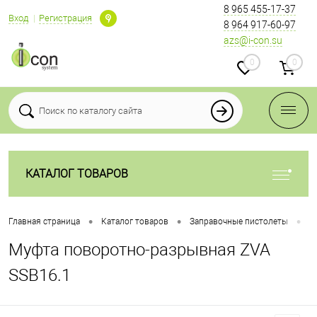
8 965 455-17-37
Вход
Регистрация
8 964 917-60-97
azs@i-con.su
0
0
КАТАЛОГ ТОВАРОВ
•
•
•
Главная страница
Каталог товаров
Заправочные пистолеты
П
Муфта поворотно-разрывная ZVA
SSB16.1