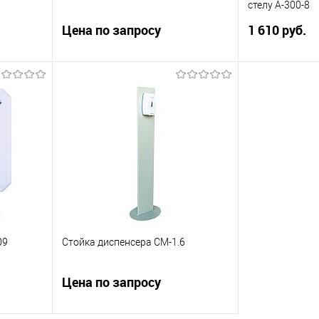
стелу А-300-8
Цена по запросу
1 610 руб.
 91,5%
Санузел для АЗС
Ведущая плата
ценовую стелу 
ну
Запросить цену
П
внить
Купить в 1 клик
Сравнить
Купить в 1 к
оступно
В избранное
Недоступно
В избранное
09
Стойка диспенсера СМ-1.6
Цена по запросу