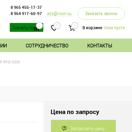
8 965 455-17-37
8 964 917-60-97
azs@i-con.su
Заказать звонок
0
0
0
В корзине
пока пусто
Скачать прайс
НИИ
СОТРУДНИЧЕСТВО
КОНТАКТЫ
F RFID 5306
Цена по запросу
Запросить цену