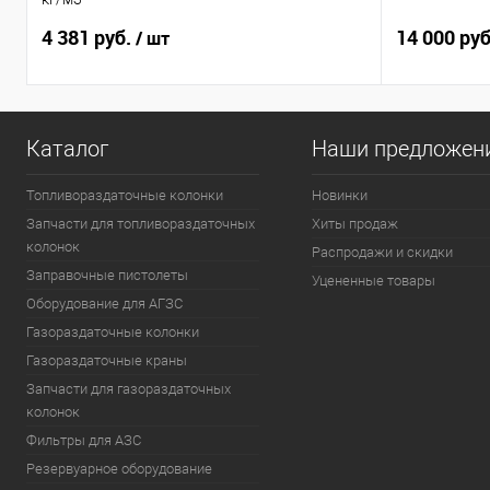
4 381 руб.
14 000 ру
/ шт
Каталог
Наши предложен
Топливораздаточные колонки
Новинки
Запчасти для топливораздаточных
Хиты продаж
колонок
Распродажи и скидки
Заправочные пистолеты
Уцененные товары
Оборудование для АГЗС
Газораздаточные колонки
Газораздаточные краны
Запчасти для газораздаточных
колонок
Фильтры для АЗС
Резервуарное оборудование