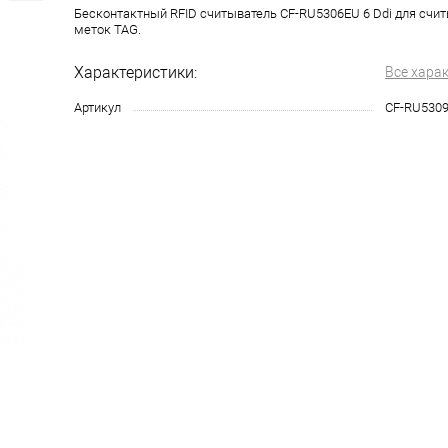
Бесконтактный RFID считыватель CF-RU5306EU 6 Ddi для счи
меток TAG.
Характеристики:
Все хара
Артикул
CF-RU530