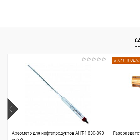
Бесконтактный RFID считыватель
Бесконтактный RFID счит
UHF RFID CF661-EU 6 Ddi для
CF-RU5309EU 9 Ddi предн
считывания пассивных меток TAG.
для считывания пассивны
TAG.
Запросить цену
С
Запросить це
Купить в 1 клик
Сравнить
Купить в 1 клик
Сра
☼ ХИТ ПРОДА
В избранное
Недоступно
В избранное
Нед
Ареометр для нефтепродуктов АНТ-1 830-890
Газораздато
кг/м3