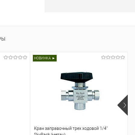
РЫ
НОВИНКА ►
Кран заправочный трех ходовой 1/4"
В
SkyRack (метан)