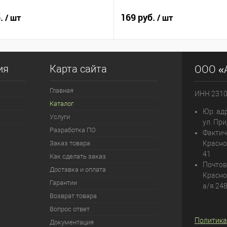
б.
169 руб.
/ шт
/ шт
ия
Карта сайта
ООО «
Главная
ИНН 231
Каталог
Юр. адр
Услуги
ул. При
Разработка ПО
Фактич
Заказ товара
Красно
41
Как сделать заказ
Почтов
Доставка и оплата
Красно
Гарантии
а/я 24
Возврат товара
Вопрос ответ
Политика
Документация