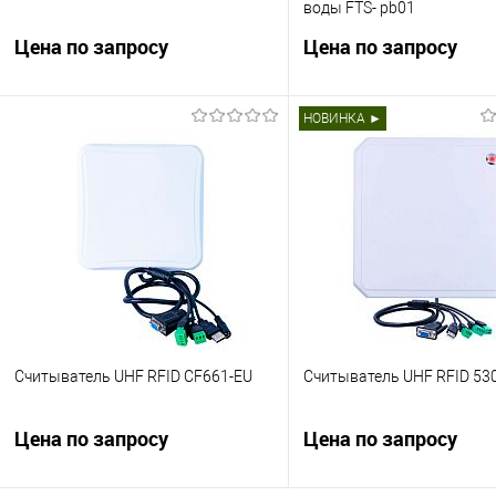
воды FTS- pb01
Цена по запросу
Цена по запросу
Урна для заправочной станции.
Коэффициент пропускания
НОВИНКА ►
Запросить цену
Запросить це
Купить в 1 клик
Сравнить
Купить в 1 клик
Сра
В избранное
Недоступно
В избранное
Нед
Считыватель UHF RFID CF661-EU
Считыватель UHF RFID 53
Цена по запросу
Цена по запросу