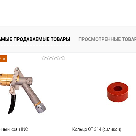
ыватель
Бесконтактный диспенсер для
азначен
дезинфекции рук
х меток
Запросить цену
АМЫЕ ПРОДАВАЕМЫЕ ТОВАРЫ
ПРОСМОТРЕННЫЕ ТОВА
ну
Купить в 1 клик
Сравнить
В избранное
Недоступно
внить
Ж ☼
оступно
чный кран INC
Кольцо ОТ 314 (силикон)