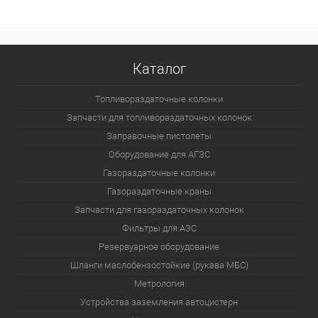
Каталог
Топливораздаточные колонки
Запчасти для топливораздаточных колонок
Заправочные пистолеты
Оборудование для АГЗС
Газораздаточные колонки
Газораздаточные краны
Запчасти для газораздаточных колонок
Фильтры для АЗС
Резервуарное оборудование
Шланги маслобензостойкие (рукава МБС)
Метрология
Устройства заземления автоцистерн