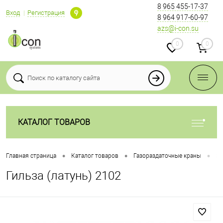
8 965 455-17-37
Вход
Регистрация
8 964 917-60-97
azs@i-con.su
0
0
КАТАЛОГ ТОВАРОВ
•
•
•
Главная страница
Каталог товаров
Газораздаточные краны
За
Гильза (латунь) 2102