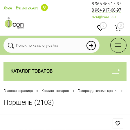
8 965 455-17-37
Вход
Регистрация
8 964 917-60-97
azs@i-con.su
0
0
КАТАЛОГ ТОВАРОВ
•
•
•
Главная страница
Каталог товаров
Газораздаточные краны
За
Поршень (2103)