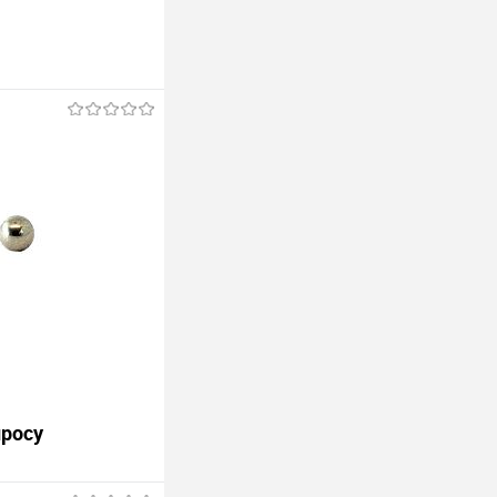
просу
На схеме номер 18.