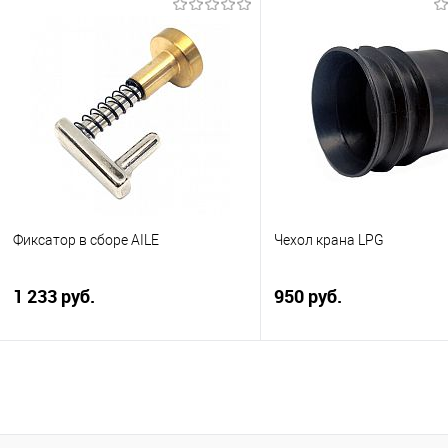
кранов INC, OPW Brevetti T3В и
других аналогов. Цена за 1 шт.
Подписатьс
Производство Россия. Состав
латунь. Высокой плотности,
Купить в 1 клик
Сра
Купить
В избранное
Нед
Купить в 1 клик
Сравнить
В избранное
В наличии
Фиксатор в сборе AILE
Чехол крана LPG
1 233 руб.
950 руб.
Фиксатор в сборе AILE
Чехол крана LPG резинов
Долговечный, морозоусто
надежен при низких темпе
Купить