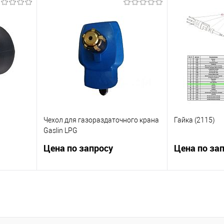
OPW BREVETTI NETTUNO T3B,
Газораздаточный кран AILE
я
(алюм.), Газораздаточный кран
Зап
AILE
внить
Купить в 1 к
Подписаться
оступно
В избранное
Купить в 1 клик
Сравнить
В избранное
Недоступно
Чехол для газораздаточного крана
Гайка (2115)
Gaslin LPG
Цена по запросу
Цена по за
ый.
Защитный чехол для LPG крана.
Номер на схеме
йчивый,
ратурах.
Запросить цену
Зап