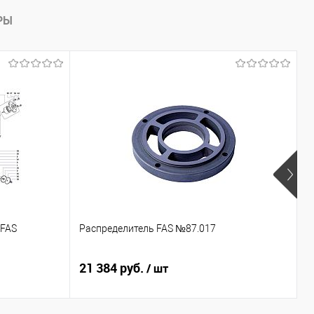
лик
Сравнить
РЫ
В наличии
 FAS
Распределитель FAS №87.017
К
21 384 руб.
7
/ шт