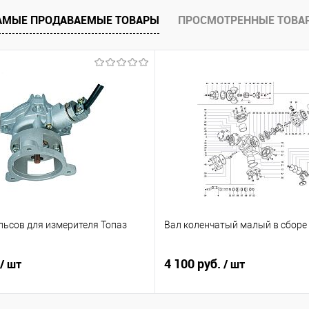
я
Купить в 1 клик
Сравнить
Купить в 1 к
АМЫЕ ПРОДАВАЕМЫЕ ТОВАРЫ
ПРОСМОТРЕННЫЕ ТОВА
внить
В избранное
Недоступно
В избранное
оступно
льсов для измерителя Топаз
Вал коленчатый малый в сборе
4 100 руб.
/ шт
/ шт