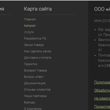
ия
Карта сайта
ООО «
Главная
ИНН 231
Каталог
Юр. адр
Услуги
ул. При
Разработка ПО
Фактич
Заказ товара
Красно
41
Как сделать заказ
Почтов
Доставка и оплата
Красно
Гарантии
а/я 24
Возврат товара
Вопрос ответ
Политика
Документация
Отзывы клиентов
Обработк
Наши партнеры
Не оферт
Бренды
Посмотре
О компании