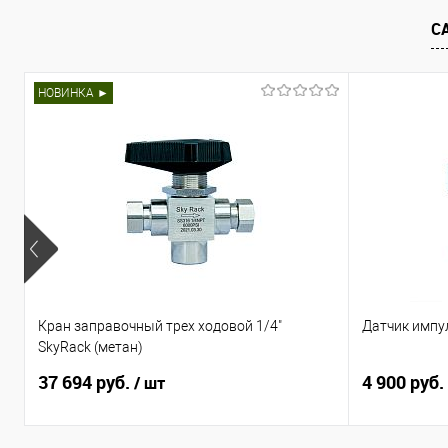
Подписатьс
Купить в 1 клик
Сравнить
С
В избранное
В наличии
Купить в 1 клик
Сра
В избранное
Нед
НОВИНКА ►
Кран заправочный трех ходовой 1/4"
Датчик импу
SkyRack (метан)
37 694 руб.
4 900 руб.
/ шт