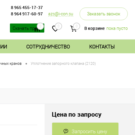
8 965 455-17-37
8 964 917-60-97
azs@i-con.su
Заказать звонок
0
0
0
В корзине
пока пусто
Скачать прайс
НИИ
СОТРУДНИЧЕСТВО
КОНТАКТЫ
•
очных кранов
Уплотнение запорного клапана (2120)
Цена по запросу
Запросить цену