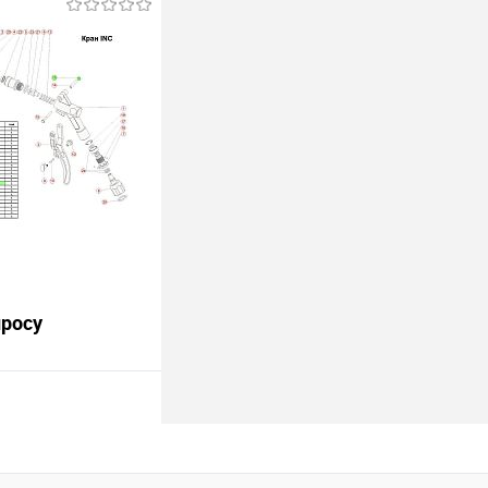
росить цену
лик
Сравнить
В наличии
просу
 16.
росить цену