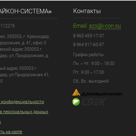
Контакты
АЙКОН-СИСТЕМА»
Email:
azs@i-con.su
0112276
8 965 455-17-37
ес 350053, г. Краснодар,
дорожная, д. 41, офис 3
8 964 917-60-97
еский адрес
350053
г.
График работы
дар
, ул.
Придорожная, д.
Пн. – Чт.: 9:00 – 18:00
ый адрес 350053 г
Пт.: 9:00 – 17:00
дар, ул Придорожная 41,
80
Сб., Вс.: выходной
 конфиденциальности
а персональных данных
а
ть на карте