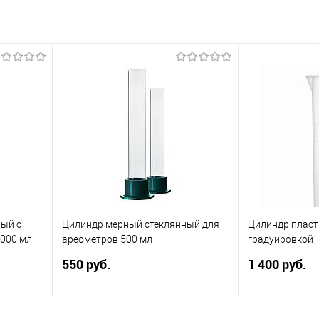
ый с
Цилиндр мерный стеклянный для
Цилиндр пласт
000 мл
ареометров 500 мл
градуировкой
550 руб.
1 400 руб.
м
Объем 500 мл. Стекло марки НС на
калой. С
пластиковом основании с