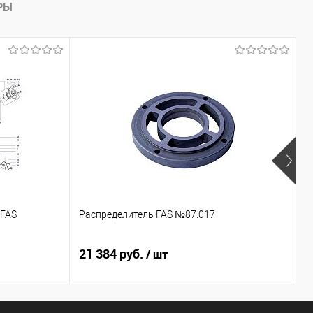
РЫ
 FAS
Распределитель FAS №87.017
К
21 384 руб.
7
/ шт