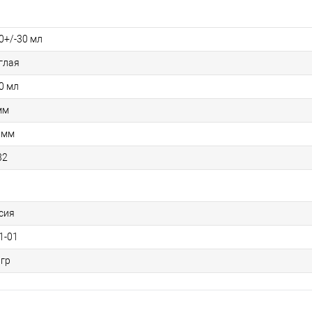
0+/-30 мл
глая
0 мл
мм
 мм
32
сия
1-01
 гр