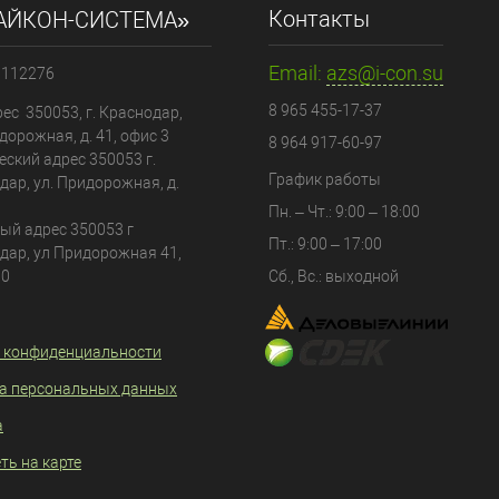
Контакты
АЙКОН-СИСТЕМА»
Email:
azs@i-con.su
0112276
8 965 455-17-37
ес 350053, г. Краснодар,
дорожная, д. 41, офис 3
8 964 917-60-97
еский адрес
350053
г.
График работы
дар
, ул.
Придорожная, д.
Пн. – Чт.: 9:00 – 18:00
ый адрес 350053 г
Пт.: 9:00 – 17:00
дар, ул Придорожная 41,
80
Сб., Вс.: выходной
 конфиденциальности
а персональных данных
а
ть на карте