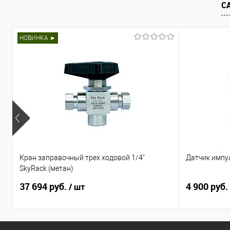
С
Купить в 1 клик
Сравнить
В избранное
В наличии
НОВИНКА ►
Кран заправочный трех ходовой 1/4"
Датчик импу
SkyRack (метан)
37 694 руб.
4 900 руб.
/ шт