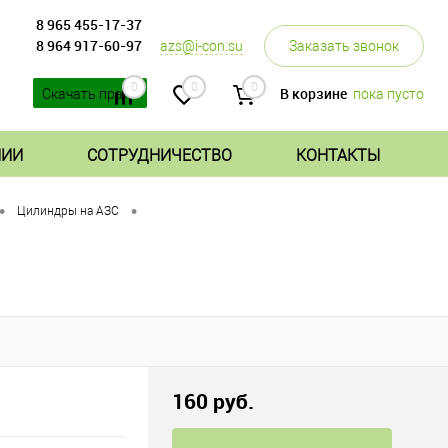
8 965 455-17-37
8 964 917-60-97
azs@i-con.su
Заказать звонок
0
0
0
В корзине
пока пусто
Скачать прайс
НИИ
СОТРУДНИЧЕСТВО
КОНТАКТЫ
•
•
Цилиндры на АЗС
160 руб.