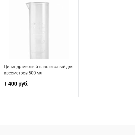
шкалы.
носиком. Объем 1000 мл.
Подписаться
Подписатьс
Купить в 1 клик
Сравнить
Купить в 1 клик
Сра
В избранное
Недоступно
В избранное
Нед
Цилиндр мерный пластиковый для
ареометров 500 мл
1 400 руб.
Выдерживает до +121°C. Объем
500 мл. Миниск отсутствует.
Купить