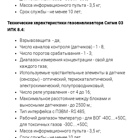
Масса информационного пульта - 3,5 кг;
Срок службы - не менее 10 лет;
Технические характеристики газоанализатора Сигма 03
ИПК 8.4:
Взрывозащита - да;
Число каналов контроля (датчиков) - 1 - 8;
Число порогов срабатывания - 1 - 3;
Диапазон измерения концентрации - свой для
каждого газа;
Используемые чувствительные элементы в датчике
(сенсоры) - оптический, термокаталитический,
электрохимический, полупроводниковый;
Число реле управления - от 4 до 16;
Максимальное расстояние между блоками и
выносными датчиками - до 2500 м.;
Тип интерфейса с ПЭВМ - RS 485;
Рабочий диапазон температур - для ВОГ -40С…+50С,
для токсичных газов -30С…+50С;
Масса информационного пульта - 3,5 кг;
Срок службы - не менее 10 лет.