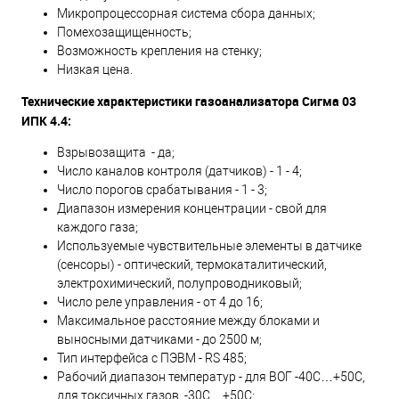
Микропроцессорная система сбора данных;
Помехозащищенность;
Возможность крепления на стенку;
Низкая цена.
Технические характеристики газоанализатора Сигма 03
ИПК 4.4:
Взрывозащита - да;
Число каналов контроля (датчиков) - 1 - 4;
Число порогов срабатывания - 1 - 3;
Диапазон измерения концентрации - свой для
каждого газа;
Используемые чувствительные элементы в датчике
(сенсоры) - оптический, термокаталитический,
электрохимический, полупроводниковый;
Число реле управления - от 4 до 16;
Максимальное расстояние между блоками и
выносными датчиками - до 2500 м;
Тип интерфейса с ПЭВМ - RS 485;
Рабочий диапазон температур - для ВОГ -40С…+50С,
для токсичных газов -30С…+50С;