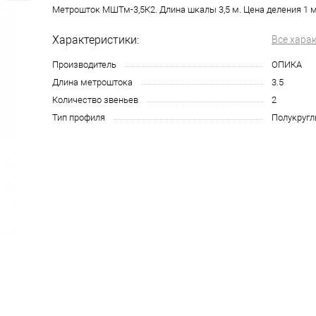
Метрошток МШТм-3,5К2. Длина шкалы 3,5 м. Цена деления 1 
Характеристики:
Все хара
Производитель
ОПИКА
Длина метроштока
3.5
Количество звеньев
2
Тип профиля
Полукруг