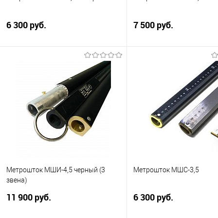
6 300 руб.
7 500 руб.
Метрошток МШТм-4,4КЗ. Длина
Метрошток МШТм-4,4КЗ. 
шкалы 4,4 м. Цена деления 1 мм.
шкалы 4,4 м. Цена деления
Цвет черный.
Подписатьс
Подписаться
Купить в 1 клик
Сра
Купить в 1 клик
Сравнить
В избранное
Нед
В избранное
Недоступно
Метрошток МШИ-4,5 черный (3
Метрошток МШС-3,5
звена)
11 900 руб.
6 300 руб.