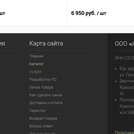
6 950 руб.
 шт
/ шт
ия
Карта сайта
ООО «
Главная
ИНН 231
Каталог
Юр. адр
Услуги
ул. При
Разработка ПО
Фактич
Заказ товара
Красно
41
Как сделать заказ
Почтов
Доставка и оплата
Красно
Гарантии
а/я 24
Возврат товара
Вопрос ответ
Политика
Документация