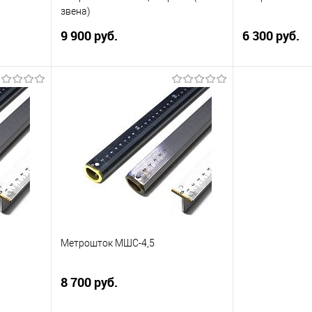
звена)
9 900 руб.
6 300 руб.
Длина
Длина 3,5 метра. 2 звена. Цвет
Метрошток МШ
 1 мм.
черный. Покрытие анодированный
шкалы 3,5 м. Ц
алюминий. Измерительная шкала
Цвет черный.
безнулевая,
я
равномерная,односторонняя.
П
"Пятка"
внить
Купить в 1 к
Купить
оступно
В избранное
Купить в 1 клик
Сравнить
Метрошток МШС-4,5
В избранное
В наличии
8 700 руб.