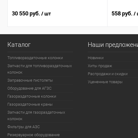
30 550 руб.
558 руб.
/ шт
/
Каталог
Наши предложен
Топливораздаточные колонки
Новинки
Запчасти для топливораздаточных
Хиты продаж
колонок
Распродажи и скидки
Заправочные пистолеты
Уцененные товары
Оборудование для АГЗС
Газораздаточные колонки
Газораздаточные краны
Запчасти для газораздаточных
колонок
Фильтры для АЗС
Резервуарное оборудование