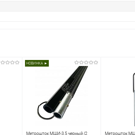
НОВИНКА ►
Метрошток МШИ-3,5 черный (2
Метрошток МШ