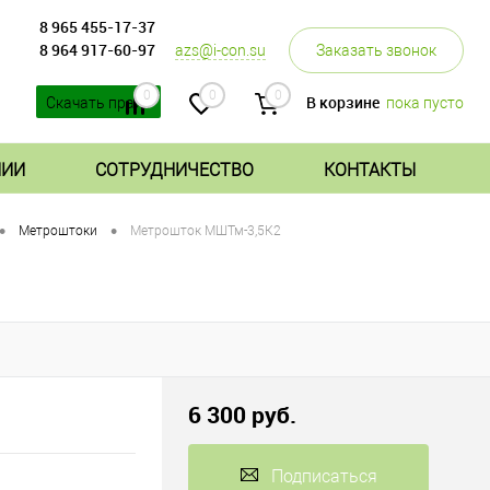
8 965 455-17-37
8 964 917-60-97
azs@i-con.su
Заказать звонок
0
0
0
В корзине
пока пусто
Скачать прайс
НИИ
СОТРУДНИЧЕСТВО
КОНТАКТЫ
•
•
Метроштоки
Метрошток МШТм-3,5К2
6 300 руб.
Подписаться