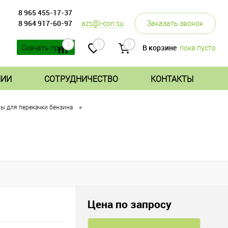
8 965 455-17-37
8 964 917-60-97
azs@i-con.su
Заказать звонок
0
0
0
В корзине
пока пусто
Скачать прайс
НИИ
СОТРУДНИЧЕСТВО
КОНТАКТЫ
•
 для перекачки бензина
Цена по запросу