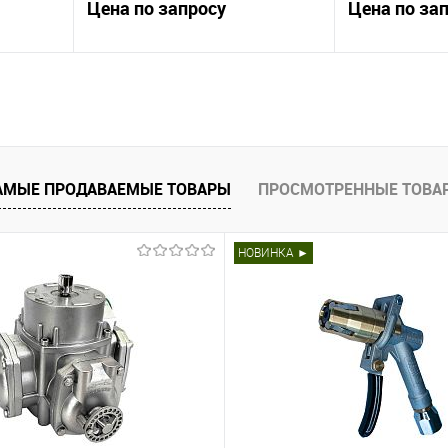
Цена по запросу
Цена по за
.100.
Самовсасывающая мотопомпа
Потопомпа для
6 м3/час
для вязких нейтральных
дизельного топ
жидкостей
м. Подача 9м³/ч
ну
Запросить цену
Зап
АМЫЕ ПРОДАВАЕМЫЕ ТОВАРЫ
ПРОСМОТРЕННЫЕ ТОВА
внить
Купить в 1 клик
Сравнить
Купить в 1 к
НОВИНКА ►
оступно
В избранное
Недоступно
В избранное