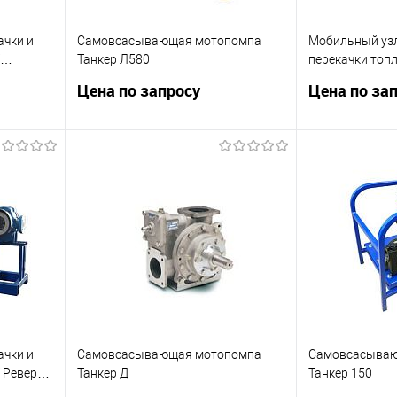
ачки и
Самовсасывающая мотопомпа
Мобильный узл
Танкер Л580
перекачки топ
Цена по запросу
Цена по за
3/час.
Мотопомпа для перекачки светлых
Мобильный узл
нефтепродуктов. Высота
перекачки топл
всасывания до 7 м.
щелочей на ба
ТАНКЕР
ну
Запросить цену
Зап
внить
Купить в 1 клик
Сравнить
оступно
Купить в 1 к
В избранное
Недоступно
В избранное
ачки и
Самовсасывающая мотопомпа
Самовсасываю
 Реверс
Танкер Д
Танкер 150