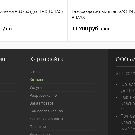
объёма RSJ -50 (для ТРК ТОПАЗ)
Газораздаточный кран GASLIN S
BRASS
б.
11 200 руб.
/ шт
/ шт
ия
Карта сайта
ООО «
Главная
ИНН 231
Каталог
Юр. адр
Услуги
ул. При
Разработка ПО
Фактич
Заказ товара
Красно
41
Как сделать заказ
Почтов
Доставка и оплата
Красно
Гарантии
а/я 24
Возврат товара