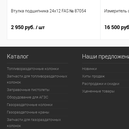
Втулка подшипника 24х12 FAS № 87054
Измеритель 
2 950 руб.
16 500 ру
/ шт
Каталог
Наши предложен
Топливораздаточные колонки
Новинки
Запчасти для топливораздаточных
Хиты продаж
колонок
Распродажи и скидки
Заправочные пистолеты
Уцененные товары
Оборудование для АГЗС
Газораздаточные колонки
Газораздаточные краны
Запчасти для газораздаточных
колонок