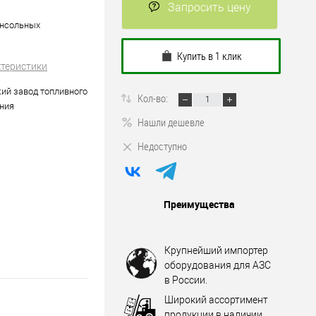
Запросить цену
онсольных
Купить в 1 клик
ктеристики
ий завод топливного
Кол-во:
ния
Нашли дешевле
Недоступно
Преимущества
Крупнейший импортер
оборудования для АЗС
в России.
Широкий ассортимент
продукции в наличии.