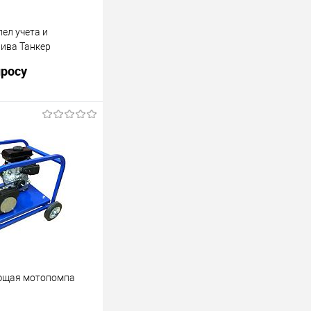
ел учета и
лива Танкер
просу
ел учета и
ива, масла, кислот,
зе мотопомпы
росить цену
лик
Сравнить
Недоступно
щая мотопомпа