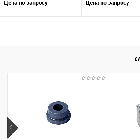
Цена по запросу
Цена по запросу
Мобильный узел учета и
МКТ Реверс 380.366.025.40
фильтрации топлива на базе
Производительность 20-3
ТАНКЕР АНСВ-10005-5
двусторонняя подача
Запросить цену
Запросить це
С
Купить в 1 клик
Сравнить
Купить в 1 клик
Сра
В избранное
Недоступно
В избранное
Нед