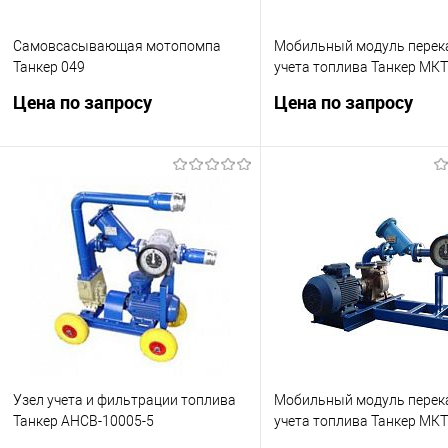
Самовсасывающая мотопомпа
Мобильный модуль перек
Танкер 049
учета топлива Танкер МКТ
380.366.025.40.100
Цена по запросу
Цена по запросу
Мотопомпа для нефтепродуктов
Производительность 22 м
Танкер 049.Подача 35 м3/ч.
МКТ 380.366.025.40.100
Запросить цену
Запросить це
Купить в 1 клик
Сравнить
Купить в 1 клик
Сра
В избранное
Недоступно
В избранное
Нед
Узел учета и фильтрации топлива
Мобильный модуль перек
Танкер АНСВ-10005-5
учета топлива Танкер МКТ
380.366.025.40.100