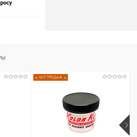
просу
 перекачки
лива. Напор до 30
.
росить цену
РЫ
лик
Сравнить
☼ ХИТ ПРОДАЖ ☼
Недоступно