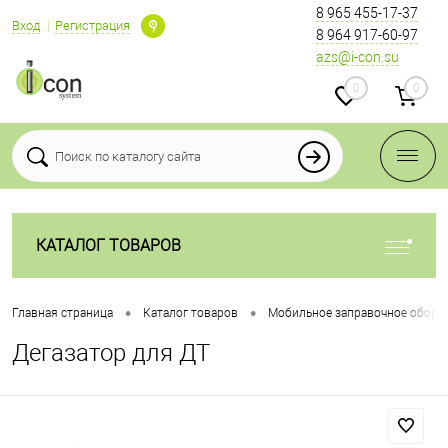
8 965 455-17-37
Вход
Регистрация
8 964 917-60-97
azs@i-con.su
0
0
КАТАЛОГ ТОВАРОВ
•
•
Главная страница
Каталог товаров
Мобильное заправочное обору
Дегазатор для ДТ