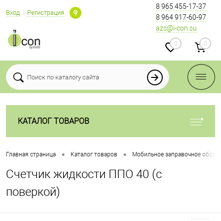
8 965 455-17-37
Вход
Регистрация
8 964 917-60-97
azs@i-con.su
0
0
КАТАЛОГ ТОВАРОВ
•
•
Главная страница
Каталог товаров
Мобильное заправочное обору
Счетчик жидкости ППО 40 (с
поверкой)