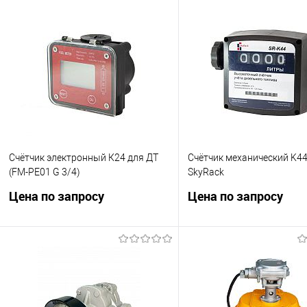
Счётчик электронный К24 для ДТ
Счётчик механический K44
(FM-PE01 G 3/4)
SkyRack
Цена по запросу
Цена по запросу
Турбинный расходомер для
Счетчик для дизельных н
дизельного топлива.
типа DB-40, DB-60 ,DB-70,D
Запросить цену
Запросить це