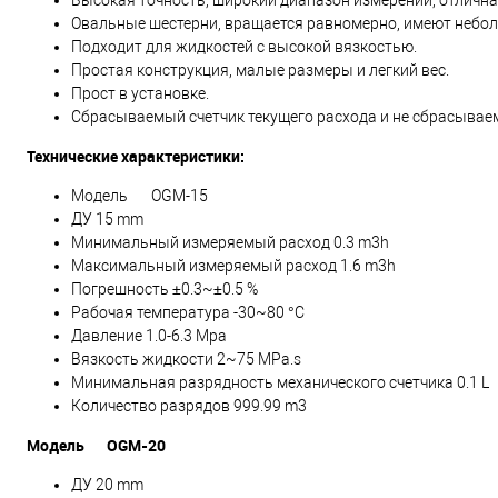
Высокая точность, широкий диапазон измерений, отличн
Овальные шестерни, вращается равномерно, имеют небо
Подходит для жидкостей с высокой вязкостью.
Простая конструкция, малые размеры и легкий вес.
Прост в установке.
Сбрасываемый счетчик текущего расхода и не сбрасывае
Технические характеристики:
Модель
OGM-15
ДУ 15 mm
Минимальный измеряемый расход 0.3 m3h
Максимальный измеряемый расход 1.6 m3h
Погрешность ±0.3~±0.5 %
Рабочая температура -30~80 °C
Давление 1.0-6.3 Mpa
Вязкость жидкости 2~75 MPa.s
Минимальная разрядность механического счетчика 0.1 L
Количество разрядов 999.99 m3
Модель
OGM-20
ДУ 20 mm