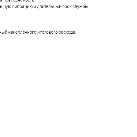
ая повторяемость.
льшую вибрацию и длительный срок службы.
мый накопленного итогового расхода.