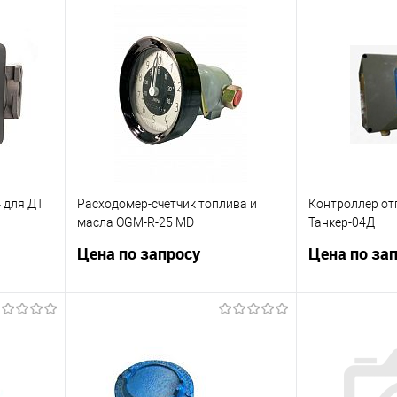
 для ДТ
Расходомер-счетчик топлива и
Контроллер от
масла OGM-R-25 MD
Танкер-04Д
Цена по запросу
Цена по за
асосов
В упаковке
Контроллер от
B-80.
заданием дозы
ТАНКЕР-04Д
Запросить цену
ну