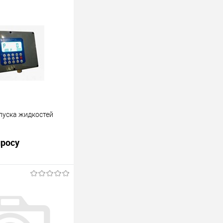
пуска жидкостей
просу
пуска жидкостей с
 с клавиатуры