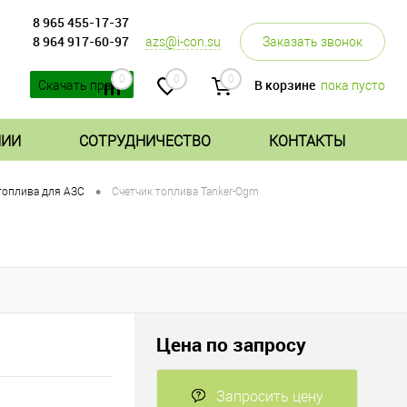
8 965 455-17-37
8 964 917-60-97
azs@i-con.su
Заказать звонок
0
0
0
В корзине
пока пусто
Скачать прайс
НИИ
СОТРУДНИЧЕСТВО
КОНТАКТЫ
•
топлива для АЗС
Счетчик топлива Tanker-Ogm
Цена по запросу
Запросить цену