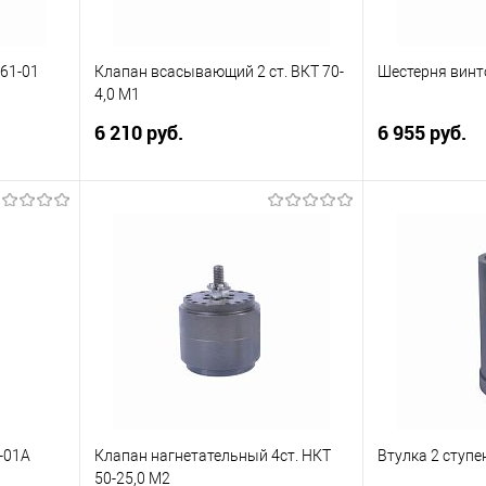
.61-01
Клапан всасывающий 2 ст. ВКТ 70-
Шестерня винт
4,0 М1
6 210 руб.
6 955 руб.
,2/10-
для Компрессора 4ГМ2,5-1,2/10-
для Компрессор
250
250
Купить
ну
Купить в 1 клик
Сравнить
Купить в 1 к
внить
В избранное
В наличии
В избранное
аличии
-01А
Клапан нагнетательный 4ст. НКТ
Втулка 2 ступе
50-25,0 М2