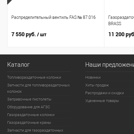
Распределительный вентиль FAS № 87.016
Газораздато
BRASS
7 550 руб.
11 200 ру
/ шт
Каталог
Наши предложен
Топливораздаточные колонки
Новинки
Запчасти для топливораздаточных
Хиты продаж
колонок
Распродажи и скидки
Заправочные пистолеты
Уцененные товары
Оборудование для АГЗС
Газораздаточные колонки
Газораздаточные краны
Запчасти для газораздаточных