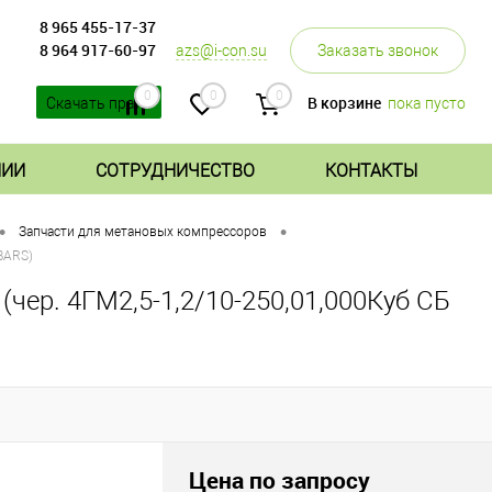
8 965 455-17-37
8 964 917-60-97
azs@i-con.su
Заказать звонок
0
0
0
В корзине
пока пусто
Скачать прайс
НИИ
СОТРУДНИЧЕСТВО
КОНТАКТЫ
•
•
Запчасти для метановых компрессоров
BARS)
(чер. 4ГМ2,5-1,2/10-250,01,000Куб СБ
Цена по запросу