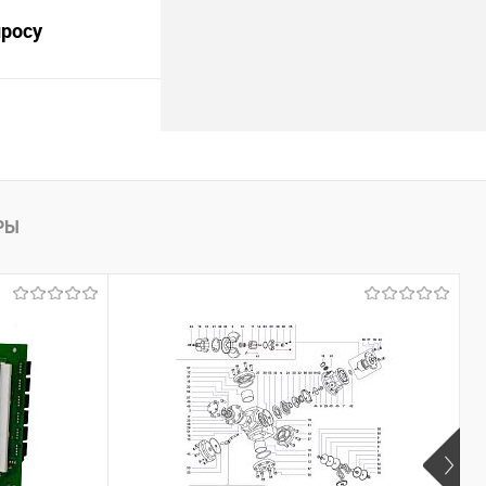
просу
а 4ГМ2,5-1,2/10-
росить цену
РЫ
лик
Сравнить
В наличии