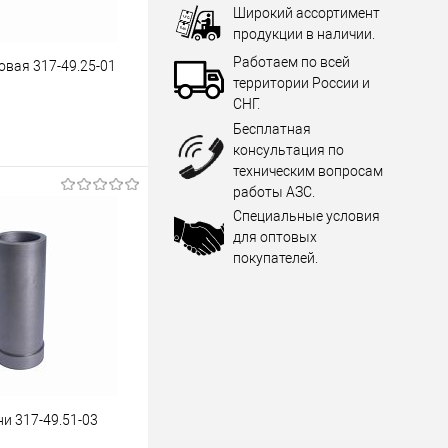
Широкий ассортимент
продукции в наличии.
Работаем по всей
овая 317-49.25-01
территории России и
СНГ.
Бесплатная
консультация по
техническим вопросам
а 4ГМ2,5-1,2/10-
работы АЗС.
Специальные условия
для оптовых
Купить
покупателей.
лик
Сравнить
В наличии
ни 317-49.51-03