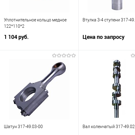
Уплотнительное кольцо медное
Втулка 3-4 ступени 317-49
122*110*2
1 104 руб.
Цена по запросу
для Компрессора 4ГМ2,5-1
250
Подписаться
Купить в 1 клик
Сравнить
Запросить це
В избранное
Недоступно
Купить в 1 клик
Сра
В избранное
В н
Шатун 317-49.03-00
Вал коленчатый 317-49.02