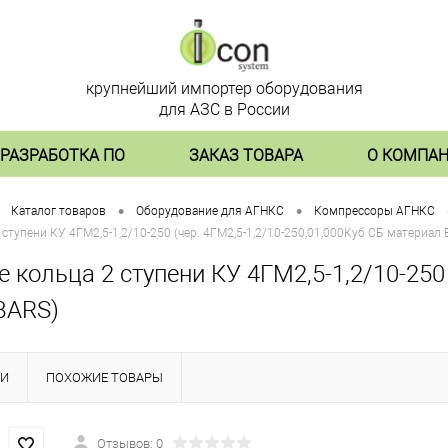
крупнейший импортер оборудования
для АЗС в России
РАЗРАБОТКА ПО
ЗАКАЗ ТОВАРА
О КОМПА
•
•
Каталог товаров
Оборудование для АГНКС
Компрессоры АГНКС
ступени КУ 4ГМ2,5-1,2/10-250 (чер. 4ГМ2,5-1,2/10-250,01,000Куб СБ материал 
кольца 2 ступени КУ 4ГМ2,5-1,2/10-250 
BARS)
КИ
ПОХОЖИЕ ТОВАРЫ
Отзывов: 0