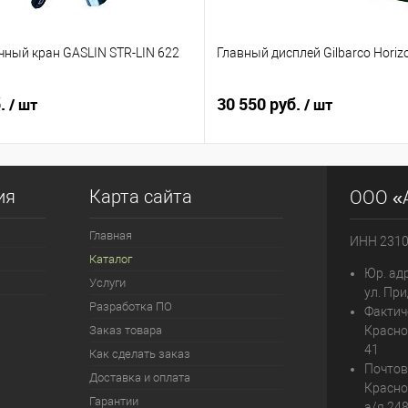
чный кран GASLIN STR-LIN 622
Главный дисплей Gilbarco Horiz
б.
30 550 руб.
/ шт
/ шт
ия
Карта сайта
ООО «
Главная
ИНН 231
Каталог
Юр. адр
Услуги
ул. При
Разработка ПО
Фактич
Заказ товара
Красно
41
Как сделать заказ
Почтов
Доставка и оплата
Красно
Гарантии
а/я 24