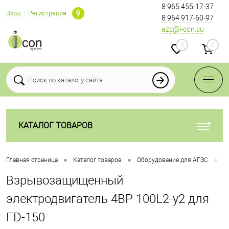
8 965 455-17-37
Вход
Регистрация
8 964 917-60-97
azs@i-con.su
0
0
КАТАЛОГ ТОВАРОВ
•
•
•
Главная страница
Каталог товаров
Оборудование для АГЗС
Н
Взрывозащищенный
электродвигатель 4ВР 100L2-y2 для
FD-150