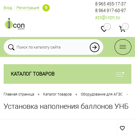
8 965 455-17-37
Вход
Регистрация
8 964 917-60-97
azs@i-con.su
0
0
КАТАЛОГ ТОВАРОВ
•
•
•
Главная страница
Каталог товаров
Оборудование для АГЗС
П
Установка наполнения баллонов УНБ