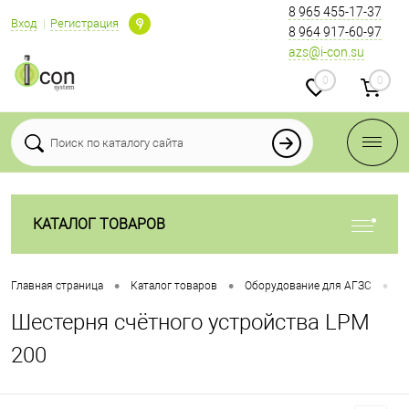
8 965 455-17-37
Вход
Регистрация
8 964 917-60-97
azs@i-con.su
0
0
КАТАЛОГ ТОВАРОВ
•
•
•
Главная страница
Каталог товаров
Оборудование для АГЗС
Ш
Шестерня счётного устройства LPM
200