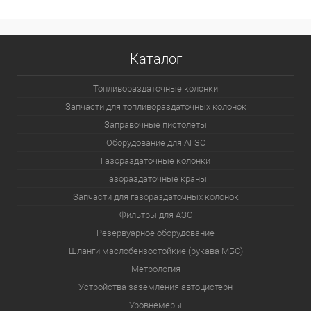
Каталог
Топливораздаточные колонки
Запчасти для топливораздаточных колонок
Заправочные пистолеты
Оборудование для АГЗС
Газораздаточные колонки
Газораздаточные краны
Запчасти для газораздаточных колонок
Фильтры для АЗС
Резервуарное оборудование
Шланги маслобензостойкие (рукава МБС)
Метрология
Устройства заземления автоцистерн
Уровнемеры