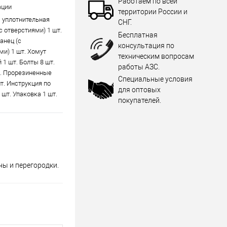
Работаем по всей
ации
территории России и
 уплотнительная
СНГ.
с отверстиями) 1 шт.
Бесплатная
анец (с
консультация по
ми) 1 шт. Хомут
техническим вопросам
 1 шт. Болты 8 шт.
работы АЗС.
т. Прорезиненные
Специальные условия
т. Инструкция по
для оптовых
шт. Упаковка 1 шт.
покупателей.
ны и перегородки.