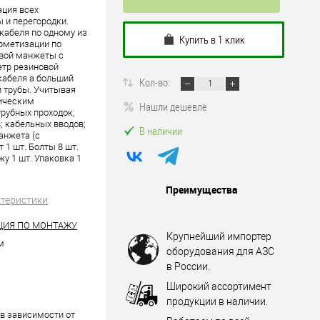
ция всех
ы и перегородки.
кабеля по одному из
Купить в 1 клик
рметизации по
овой манжеты с
тр резиновой
кабеля а больший
Кол-во:
й трубы. Учитывая
ническим
Нашли дешевле
трубных проходок;
; кабельных вводов;
В наличии
анжета (с
 1 шт. Болты 8 шт.
у 1 шт. Упаковка 1
Преимущества
ктеристики
ЦИЯ ПО МОНТАЖУ
Крупнейший импортер
м
оборудования для АЗС
в России.
Широкий ассортимент
продукции в наличии.
кг в зависимости от