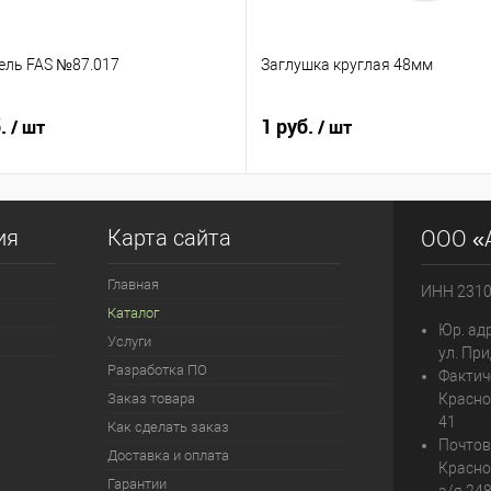
ель FAS №87.017
Заглушка круглая 48мм
б.
1 руб.
/ шт
/ шт
ия
Карта сайта
ООО «
Главная
ИНН 231
Каталог
Юр. адр
Услуги
ул. При
Разработка ПО
Фактич
Заказ товара
Красно
41
Как сделать заказ
Почтов
Доставка и оплата
Красно
Гарантии