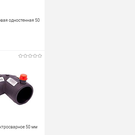
овая одностенная 50
Купить
лик
Сравнить
В наличии
ектросварное 50 мм