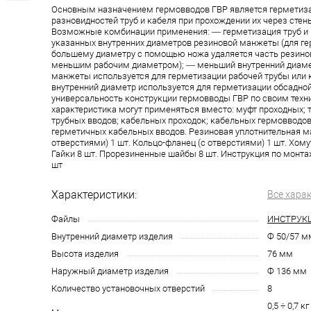
Основным назначением гермовводов ГВР является герметиза
разновидностей труб и кабеля при прохождении их через стен
Возможные комбинации применения: — герметизация труб и 
указанных внутренних диаметров резиновой манжеты (для ге
большему диаметру с помощью ножа удаляется часть резин
меньшим рабочим диаметром); — меньший внутренний диаме
манжеты используется для герметизации рабочей трубы или 
внутренний диаметр используется для герметизации обсадно
универсальность конструкции гермовводы ГВР по своим тех
характеристика могут применяться вместо: муфт проходных; 
трубных вводов; кабельных проходок; кабельных гермовводов
герметичных кабельных вводов. Резиновая уплотнительная м
отверстиями) 1 шт. Кольцо-фланец (с отверстиями) 1 шт. Хомут
Гайки 8 шт. Прорезиненные шайбы 8 шт. Инструкция по монтаж
шт
Характеристики:
Все хара
Файлы
ИНСТРУК
Внутренний диаметр изделия
Ф 50/57 м
Высота изделия
76 мм
Наружный диаметр изделия
Ф 136 мм
Количество установочных отверстий
8
0,5 ÷ 0,7 