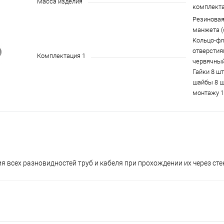
Масса изделия
комплект
Резиновая
манжета (
Кольцо-фл
отверстия
Комплектация 1
червячный
Гайки 8 ш
шайбы 8 ш
монтажу 1 
всех разновидностей труб и кабеля при прохождении их через сте