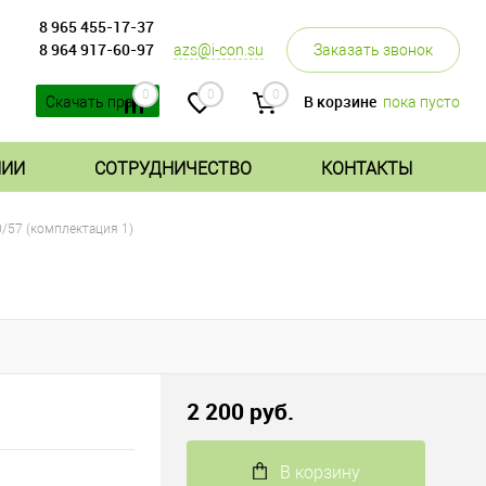
8 965 455-17-37
8 964 917-60-97
azs@i-con.su
Заказать звонок
0
0
0
В корзине
пока пусто
Скачать прайс
НИИ
СОТРУДНИЧЕСТВО
КОНТАКТЫ
/57 (комплектация 1)
2 200 руб.
В корзину