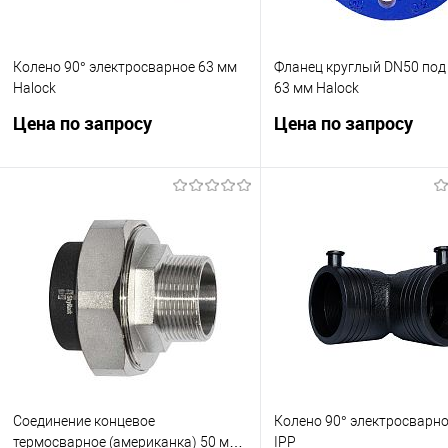
Колено 90° электросварное 63 мм
Фланец круглый DN50 под
Halock
63 мм Halock
Цена по запросу
Цена по запросу
Колено электросварное 90°.
Фланец круглый DN50 под
Диаметр 63 мм. Производитель
63 мм Halock. ГОСТ 12820-
Halock.
1092-1. Изготовлен из стал
Запросить цену
Запросить це
Купить в 1 клик
Сравнить
Купить в 1 клик
Сра
В избранное
В наличии
В избранное
В н
Соединение концевое
Колено 90° электросварно
термосварное (американка) 50 мм
IPP