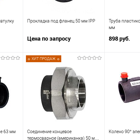
 втулку
Прокладка под фланец 50 мм IPP
Труба пластик
мм
Цена по запросу
898 руб.
 втулку
Прокладка под фланец 50 мм IPP.
☼ ХИТ ПРОДАЖ ☼
80, EN
и СТ-20.
Запросить цену
Купить в 1 к
В избранное
ну
Купить в 1 клик
Сравнить
В избранное
В наличии
внить
аличии
е 63 мм
Соединение концевое
Колено 90° эл
термосварное (американка) 50 мм