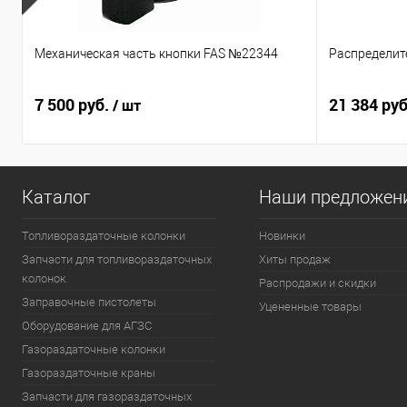
Механическая часть кнопки FAS №22344
Распределит
7 500 руб.
21 384 ру
/ шт
Каталог
Наши предложен
Топливораздаточные колонки
Новинки
Запчасти для топливораздаточных
Хиты продаж
колонок
Распродажи и скидки
Заправочные пистолеты
Уцененные товары
Оборудование для АГЗС
Газораздаточные колонки
Газораздаточные краны
Запчасти для газораздаточных