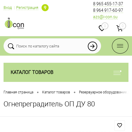
8 965 455-17-37
Вход
Регистрация
8 964 917-60-97
azs@i-con.su
0
0
КАТАЛОГ ТОВАРОВ
•
•
Главная страница
Каталог товаров
Резервуарное оборудование дл
Огнепреградитель ОП ДУ 80