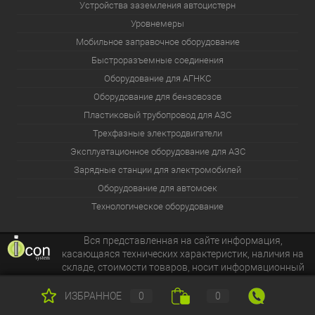
Устройства заземления автоцистерн
Уровнемеры
Мобильное заправочное оборудование
Быстроразъемные соединения
Оборудование для АГНКС
Оборудование для бензовозов
Пластиковый трубопровод для АЗС
Трехфазные электродвигатели
Эксплуатационное оборудование для АЗС
Зарядные станции для электромобилей
Оборудование для автомоек
Технологическое оборудование
Вся представленная на сайте информация,
касающаяся технических характеристик, наличия на
складе, стоимости товаров, носит информационный
характер и ни при каких условиях не является публичной
офертой.
ИЗБРАННОЕ
0
0
Copyright 2005-2026 © i-con.su - интернет-магазин оборудования