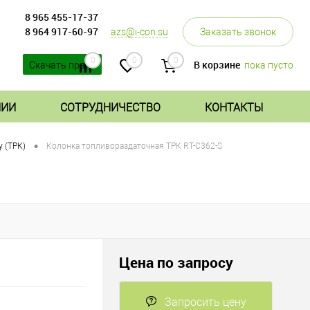
8 965 455-17-37
8 964 917-60-97
azs@i-con.su
Заказать звонок
0
0
0
В корзине
пока пусто
Скачать прайс
НИИ
СОТРУДНИЧЕСТВО
КОНТАКТЫ
•
y (ТРК)
Колонка топливораздаточная ТРК RT-C362-S
Цена по запросу
Запросить цену