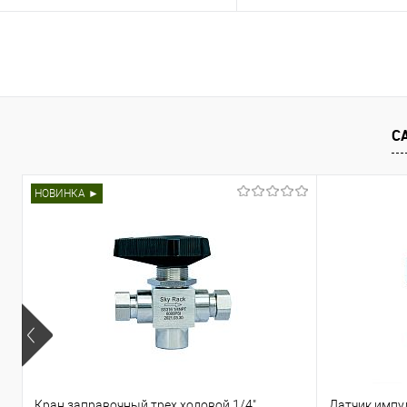
Топливная колонка RT-C362
Топливная колонка RT-C4
Всасывающий тип Комплектация :
Всасывающий тип Компле
Фильтр x3 Расходомер типа
Фильтр x4 Расходомер ти
Tatsuno, FM4 x6 Пистолет типа ZVA
Tatsuno, FM4 x8 Пистолет
¾ x6 Шланг 4.5 м с разрывными
¾ x8 Шланг 4.5 м с разры
муфтами
муфтами
С
Запросить цену
Запросить це
НОВИНКА ►
Купить в 1 клик
Сравнить
Купить в 1 клик
Сра
В избранное
Недоступно
В избранное
Нед
Кран заправочный трех ходовой 1/4"
Датчик импу