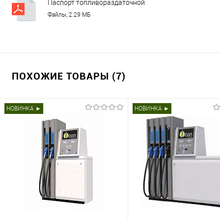
Паспорт топливораздаточной
колонки RT-C
Файлы, 2.29 МБ
ПОХОЖИЕ ТОВАРЫ (7)
НОВИНКА ►
НОВИНКА ►