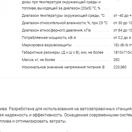
дозы при температуре окружающей среды и
топлива, выходящей за диапазон (20±5) °С, %
Диапазон температуры окружающей среды, °С
от -40 до 
Диапазон относительной влажности, %, при 25 °С
от 30 до 1
Диапазон атмосферного давления, кПа
от 84 до 10
Потребляемая мощность, кВ·А
от 0,2 до 4
Маркировка взрывозащиты
1Ех db ib m
Габаритные размеры, (Д х Ш х В), мм, не более
1810x710x
Масса, кг, не более
352
Номинальное значение напряжения питания, В
220,380
ива. Разработана для использования на автозаправочных станциях
ная надежность и эффективность. Оснащенная современными систем
плива и оптимизировать затраты.