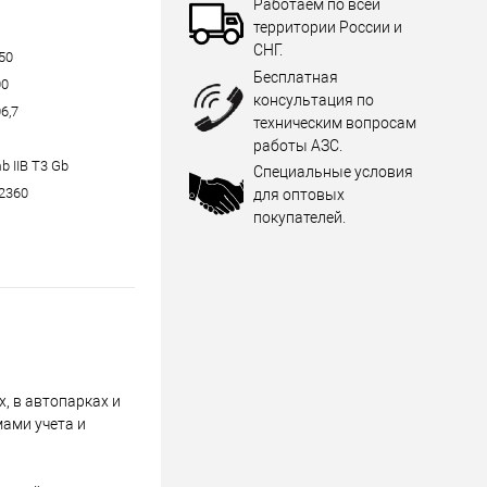
Работаем по всей
территории России и
СНГ.
+50
Бесплатная
00
консультация по
6,7
техническим вопросам
работы АЗС.
b IIB T3 Gb
Специальные условия
2360
для оптовых
покупателей.
, в автопарках и
ами учета и