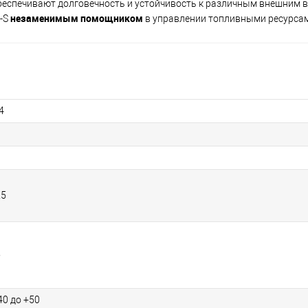
еспечивают долговечность и устойчивость к различным внешним 
незаменимым помощником
2-S
в управлении топливными ресурсам
4
25
5
40 до +50