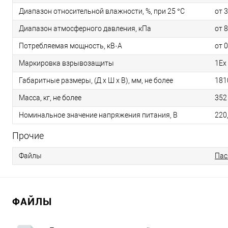
Диапазон относительной влажности, %, при 25 °С
от 
Диапазон атмосферного давления, кПа
от 8
Потребляемая мощность, кВ·А
от 0
Маркировка взрывозащиты
1Ех 
Габаритные размеры, (Д х Ш х В), мм, не более
181
Масса, кг, не более
352
Номинальное значение напряжения питания, В
220
Прочие
Файлы
Пас
ФАЙЛЫ