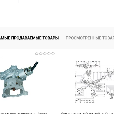
82
Топливная колонка RT-C222
ктация :
Всасывающий тип Комплектация :
па
Фильтр x2 Расходомер типа
 типа ZVA
Tatsuno, FM4 x2 Пистолет типа ZVA
вными
¾ x2 Шланг 4.5 м с разрывными
муфтами
АМЫЕ ПРОДАВАЕМЫЕ ТОВАРЫ
ПРОСМОТРЕННЫЕ ТОВА
ну
Запросить цену
внить
Купить в 1 клик
Сравнить
оступно
В избранное
Недоступно
льсов для измерителя Топаз
Вал коленчатый малый в сборе