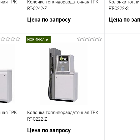
чная ТРК
Колонка топливораздаточная ТРК
Колонка топли
RT-C242-Z
RT-C222-S
Цена по запросу
Цена по за
82
Топливная колонка RT-C242
Топливная кол
НОВИНКА ►
ия :
Всасывающий тип Комплектация :
Напорный тип 
па
Фильтр x2 Расходомер типа
Фильтр x2 Рас
 типа ZVA
Tatsuno, FM4 x4 Пистолет типа ZVA
Tatsuno, FM4 x
вными
¾ x4 Шланг 4.5 м с разрывными
¾ x2 Шланг 4.
муфтами
муфтами
ну
Запросить цену
Зап
внить
Купить в 1 клик
Сравнить
Купить в 1 к
чная ТРК
Колонка топливораздаточная ТРК
оступно
В избранное
Недоступно
В избранное
RT-C222-Z
Цена по запросу