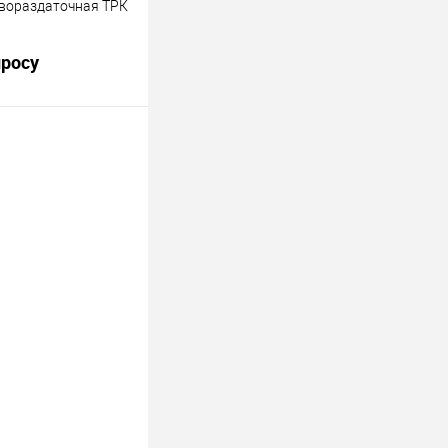
вораздаточная ТРК
просу
онка RT-C222
Комплектация :
ходомер типа
2 Пистолет типа ZVA
5 м с разрывными
росить цену
лик
Сравнить
Недоступно