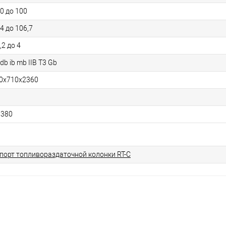
30 до 100
4 до 106,7
,2 до 4
db ib mb IIB T3 Gb
0x710x2360
,380
порт топливораздаточной колонки RT-C