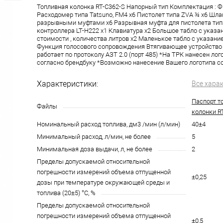
Топливная колонка RT-C362-S Напорный тип Комплектация : Ф
Расходомер типа Tatsuno, FM4 x6 Пистолет типа ZVA ¾ x6 Шлан
разрывными муфтами x6 Разрывная муфта для пистолета тип
контроллера LT-H222 x1 Клавиатура x2 Большое табло с указа
стоимости , количества литров x2 Маленькое табло с указани
Функция голосового сопровождения Втягивающее устройство
работает по протоколу АЗТ 2.0 (порт 485) *На ТРК нанесен лог
согласно брендбуку *Возможно нанесение Вашего логотипа с
Характеристики:
Все хара
Паспорт т
Файлы
колонки R
Номинальный расход топлива, дм3 /мин (л/мин)
40±4
Минимальный расход, л/мин, не более
5
Минимальная доза выдачи, л, не более
2
Пределы допускаемой относительной
погрешности измерений объема отпущенной
±0,25
дозы при температуре окружающей среды и
топлива (20±5) °С, %
Пределы допускаемой относительной
погрешности измерений объема отпущенной
±0,5