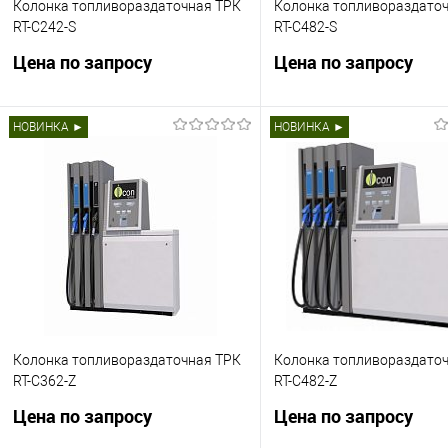
Колонка топливораздаточная ТРК
Колонка топливораздато
RT-C242-S
RT-C482-S
Цена по запросу
Цена по запросу
Топливная колонка RT-C242
Топливная колонка RT-C4
НОВИНКА ►
НОВИНКА ►
Напорный тип Комплектация :
Напорный тип Комплектац
Фильтр x2 Расходомер типа
Фильтр x4 Расходомер ти
Tatsuno, FM4 x4 Пистолет типа ZVA
Tatsuno, FM4 x8 Пистолет
¾ x4 Шланг 4.5 м с разрывными
¾ x8 Шланг 4.5 м с разры
муфтами
муфтами
Запросить цену
Запросить це
Купить в 1 клик
Сравнить
Купить в 1 клик
Сра
Колонка топливораздаточная ТРК
Колонка топливораздато
В избранное
Недоступно
В избранное
Нед
RT-C362-Z
RT-C482-Z
Цена по запросу
Цена по запросу