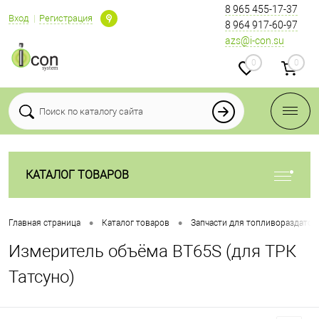
8 965 455-17-37
Вход
Регистрация
8 964 917-60-97
azs@i-con.su
0
0
КАТАЛОГ ТОВАРОВ
•
•
Главная страница
Каталог товаров
Запчасти для топливораздаточ
Измеритель объёма ВТ65S (для ТРК
Татсуно)