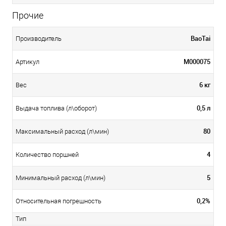
Прочие
BaoTai
Производитель
М000075
Артикул
6 кг
Вес
0,5 л
Выдача топлива (л\оборот)
80
Максимальный расход (л\мин)
4
Количество поршней
5
Минимальный расход (л\мин)
0,2%
Относительная погрешность
Тип