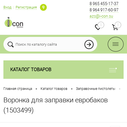
8 965 455-17-37
Вход
Регистрация
8 964 917-60-97
azs@i-con.su
0
0
КАТАЛОГ ТОВАРОВ
•
•
•
Главная страница
Каталог товаров
Заправочные пистолеты
Н
Воронка для заправки евробаков
(1503499)