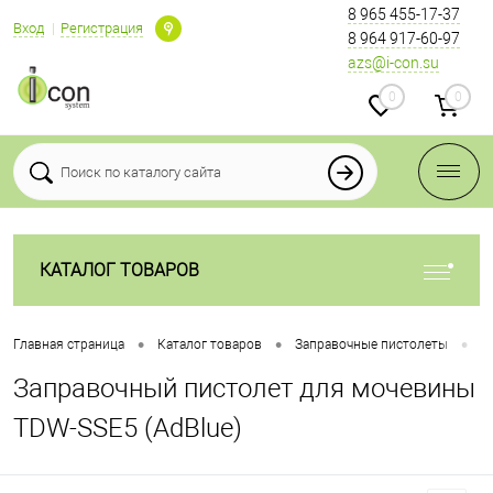
8 965 455-17-37
Вход
Регистрация
8 964 917-60-97
azs@i-con.su
0
0
КАТАЛОГ ТОВАРОВ
•
•
•
Главная страница
Каталог товаров
Заправочные пистолеты
З
Заправочный пистолет для мочевины
TDW-SSE5 (AdBlue)